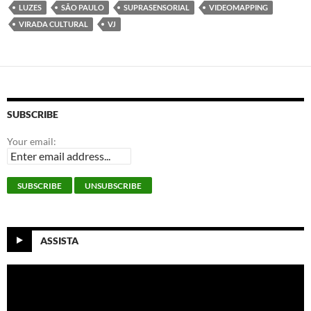
o
e
d
A
LUZES
SÃO PAULO
SUPRASENSORIAL
VIDEOMAPPING
o
r
I
p
k
n
p
VIRADA CULTURAL
VJ
SUBSCRIBE
Your email:
ASSISTA