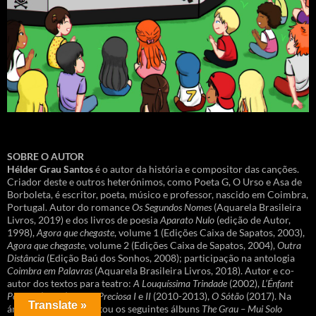
SOBRE O AUTOR
Hélder Grau Santos
é o autor da história e compositor das canções.
Criador deste e outros heterónimos, como Poeta G, O Urso e Asa de
Borboleta, é escritor, poeta, músico e professor, nascido em Coimbra,
Portugal. Autor do romance
Os Segundos Nomes
(Aquarela Brasileira
Livros, 2019) e dos livros de poesia
Aparato Nulo
(edição de Autor,
1998),
Agora que chegaste
, volume 1 (Edições Caixa de Sapatos, 2003),
Agora que chegaste
, volume 2 (Edições Caixa de Sapatos, 2004),
Outra
Distância
(Edição Baú dos Sonhos, 2008); participação na antologia
Coimbra em Palavras
(Aquarela Brasileira Livros, 2018). Autor e co-
autor dos textos para teatro:
A Louquíssima Trindade
(2002),
L’Énfant
Possible
(2005),
Pedra Preciosa I
e
II
(2010-2013),
O Sótão
(2017). Na
Translate »
área musical apresentou os seguintes álbuns
The Grau – Mui Solo