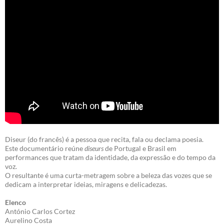
Diseur (do francês) é a pessoa que recita, fala ou declama poesia.
Este documentário reúne
diseurs
de Portugal e Brasil em
performances que tratam da identidade, da expressão e do tempo da
voz.
O resultante é uma curta-metragem sobre a beleza das vozes que se
dedicam a interpretar ideias, miragens e delicadezas.
Elenco
António Carlos Cortez
Aurelino Costa