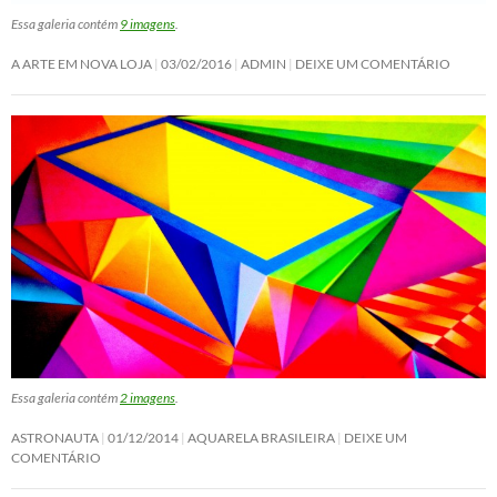
Essa galeria contém
9 imagens
.
A ARTE EM NOVA LOJA
03/02/2016
ADMIN
DEIXE UM COMENTÁRIO
Essa galeria contém
2 imagens
.
ASTRONAUTA
01/12/2014
AQUARELA BRASILEIRA
DEIXE UM
COMENTÁRIO