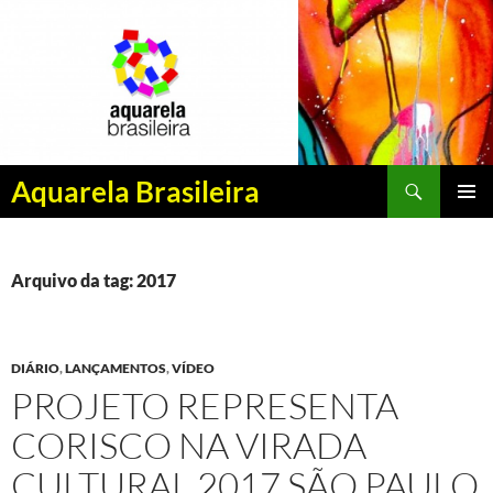
Pesquisar
Aquarela Brasileira
PULAR
MENU
PARA
PRINCI
O
CONTEÚDO
Arquivo da tag: 2017
DIÁRIO
,
LANÇAMENTOS
,
VÍDEO
PROJETO REPRESENTA
CORISCO NA VIRADA
CULTURAL 2017 SÃO PAULO