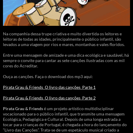
Na companhia dessa trupe criativa e muito divertida os leitores e
leitoras de todas as idades, principalmente o público infantil, são
levados a uma viagem por rios e mares, montanhas e vales floridos.
Entre uma mensagem de amizade e uma dica ecológica e saudável, há
sempre o convite para cantar as sete canções ilustradas com as mil
cores do Acreditar.
Ouça as canções. Faça o download dos mp3 aqui:
Pirata Grau & Friends_O livro das canções_Parte 1
Pirata Grau & Friends_O livro das canções_Parte 2
Pirata Grau & Friends
é um projeto artístico multidisciplinar
vocacionado para o público infantil, que transmite uma mensagem
Ecológica, Pedagógica e Cultural. Depois de uma longa estrada a
tocar para crianças de Portugal, é chegada a hora do lançamento do
“Livro das Canções”. Trata-se de um espetáculo musical criado a