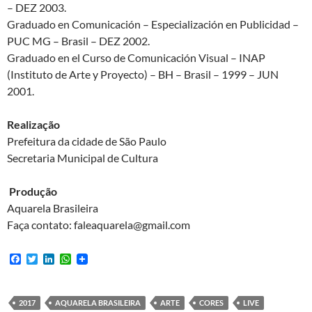
– DEZ 2003.
Graduado en Comunicación – Especialización en Publicidad –
PUC MG – Brasil – DEZ 2002.
Graduado en el Curso de Comunicación Visual – INAP
(Instituto de Arte y Proyecto) – BH – Brasil – 1999 – JUN
2001.
Realização
Prefeitura da cidade de São Paulo
Secretaria Municipal de Cultura
Produção
Aquarela Brasileira
Faça contato: faleaquarela@gmail.com
F
T
L
W
a
w
i
h
c
i
n
a
e
t
k
t
b
t
e
s
2017
AQUARELA BRASILEIRA
ARTE
CORES
LIVE