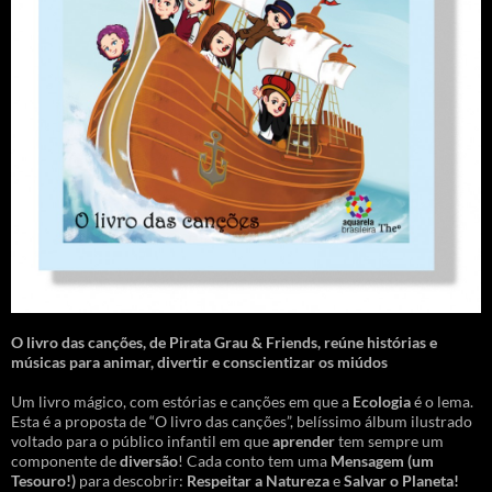
O livro das canções
,
de Pirata Grau & Friends, reúne histórias e
músicas para animar, divertir e conscientizar os miúdos
Um livro mágico, com estórias e canções em que a
Ecologia
é o lema.
Esta é a proposta de “O livro das canções”, belíssimo álbum ilustrado
voltado para o público infantil em que
aprender
tem sempre um
componente de
diversão
! Cada conto tem uma
Mensagem
(um
Tesouro!)
para descobrir:
Respeitar a Natureza
e
Salvar o Planeta!