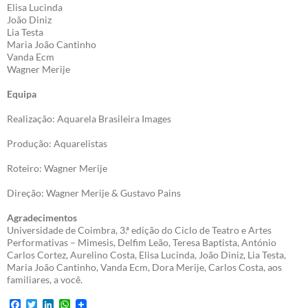
Elisa Lucinda
João Diniz
Lia Testa
Maria João Cantinho
Vanda Ecm
Wagner Merije
Equipa
Realização: Aquarela Brasileira Images
Produção: Aquarelistas
Roteiro: Wagner Merije
Direção: Wagner Merije & Gustavo Pains
Agradecimentos
Universidade de Coimbra, 3.ª edição do Ciclo de Teatro e Artes
Performativas – Mimesis, Delfim Leão, Teresa Baptista, António
Carlos Cortez, Aurelino Costa, Elisa Lucinda, João Diniz, Lia Testa,
Maria João Cantinho, Vanda Ecm, Dora Merije, Carlos Costa, aos
familiares, a você.
F
T
L
W