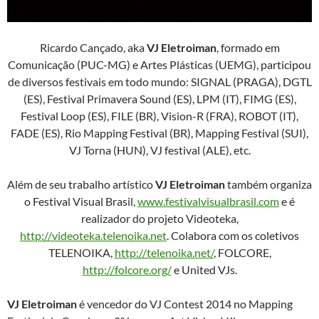
Ricardo Cançado, aka
VJ Eletroiman
, formado em
Comunicação (PUC-MG) e Artes Plásticas (UEMG), participou
de diversos festivais em todo mundo: SIGNAL (PRAGA), DGTL
(ES‏), Festival Primavera Sound (ES‏), LPM (IT), FIMG (ES‏),
Festival Loop (ES‏), FILE (BR), Vision-R (FRA), ROBOT (IT‏),
FADE (ES‏), Rio Mapping Festival (BR), Mapping Festival (SUI),
VJ Torna (HUN), VJ festival (ALE), etc.
Além de seu trabalho artístico
VJ Eletroiman
também organiza
o Festival Visual Brasil,
www.festivalvisualbrasil.com
e é
realizador do projeto Videoteka,
http://videoteka.telenoika.net
. Colabora com os coletivos
TELENOIKA,
http://telenoika.net/
, FOLCORE,
http://folcore.org/
e United VJs.
VJ Eletroiman
é vencedor do VJ Contest 2014 no Mapping