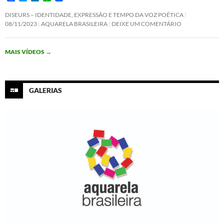
a
w
i
h
c
i
n
a
DISEURS – IDENTIDADE, EXPRESSÃO E TEMPO DA VOZ POÉTICA
e
t
k
t
08/11/2023
AQUARELA BRASILEIRA
DEIXE UM COMENTÁRIO
b
t
e
s
o
e
d
A
o
r
I
p
MAIS VÍDEOS
→
k
n
p
GALERIAS