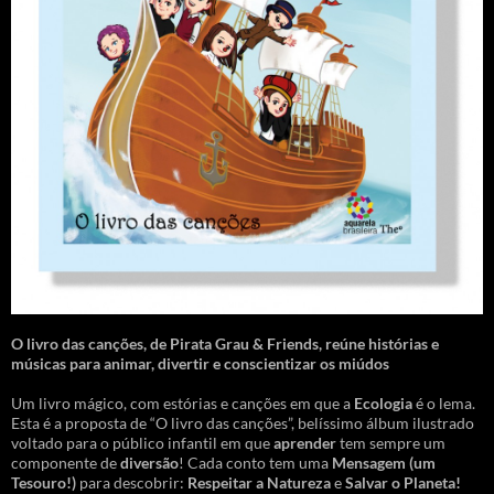
O livro das canções
,
de Pirata Grau & Friends, reúne histórias e
músicas para animar, divertir e conscientizar os miúdos
Um livro mágico, com estórias e canções em que a
Ecologia
é o lema.
Esta é a proposta de “O livro das canções”, belíssimo álbum ilustrado
voltado para o público infantil em que
aprender
tem sempre um
componente de
diversão
! Cada conto tem uma
Mensagem
(um
Tesouro!)
para descobrir:
Respeitar a Natureza
e
Salvar o Planeta!