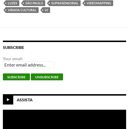
o
e
d
A
LUZES
SÃO PAULO
SUPRASENSORIAL
VIDEOMAPPING
o
r
I
p
k
n
p
VIRADA CULTURAL
VJ
SUBSCRIBE
Your email:
ASSISTA