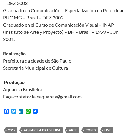
– DEZ 2003.
Graduado en Comunicación – Especialización en Publicidad –
PUC MG – Brasil – DEZ 2002.
Graduado en el Curso de Comunicación Visual – INAP
(Instituto de Arte y Proyecto) – BH – Brasil – 1999 – JUN
2001.
Realização
Prefeitura da cidade de São Paulo
Secretaria Municipal de Cultura
Produção
Aquarela Brasileira
Faça contato: faleaquarela@gmail.com
F
T
L
W
a
w
i
h
c
i
n
a
e
t
k
t
b
t
e
s
2017
AQUARELA BRASILEIRA
ARTE
CORES
LIVE