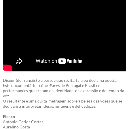
Diseur (do francês) é a pessoa que recita, fala ou declama poesia.
Este documentário reúne
diseurs
de Portugal e Brasil em
performances que tratam da identidade, da expressão e do tempo da
voz.
O resultante é uma curta-metragem sobre a beleza das vozes que se
dedicam a interpretar ideias, miragens e delicadezas.
Elenco
António Carlos Cortez
Aurelino Costa