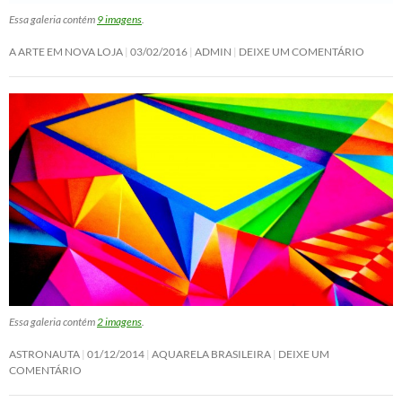
Essa galeria contém
9 imagens
.
A ARTE EM NOVA LOJA
03/02/2016
ADMIN
DEIXE UM COMENTÁRIO
Essa galeria contém
2 imagens
.
ASTRONAUTA
01/12/2014
AQUARELA BRASILEIRA
DEIXE UM
COMENTÁRIO