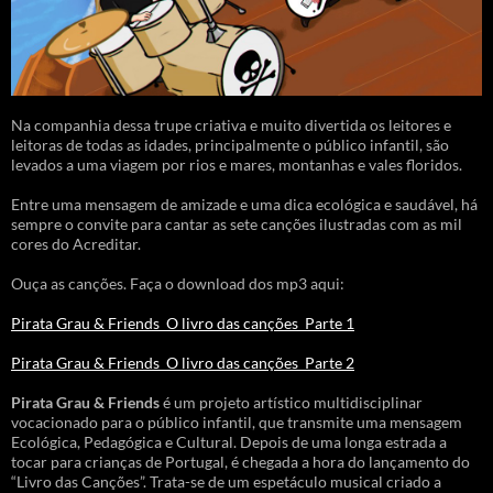
Na companhia dessa trupe criativa e muito divertida os leitores e
leitoras de todas as idades, principalmente o público infantil, são
levados a uma viagem por rios e mares, montanhas e vales floridos.
Entre uma mensagem de amizade e uma dica ecológica e saudável, há
sempre o convite para cantar as sete canções ilustradas com as mil
cores do Acreditar.
Ouça as canções. Faça o download dos mp3 aqui:
Pirata Grau & Friends_O livro das canções_Parte 1
Pirata Grau & Friends_O livro das canções_Parte 2
Pirata Grau & Friends
é um projeto artístico multidisciplinar
vocacionado para o público infantil, que transmite uma mensagem
Ecológica, Pedagógica e Cultural. Depois de uma longa estrada a
tocar para crianças de Portugal, é chegada a hora do lançamento do
“Livro das Canções”. Trata-se de um espetáculo musical criado a