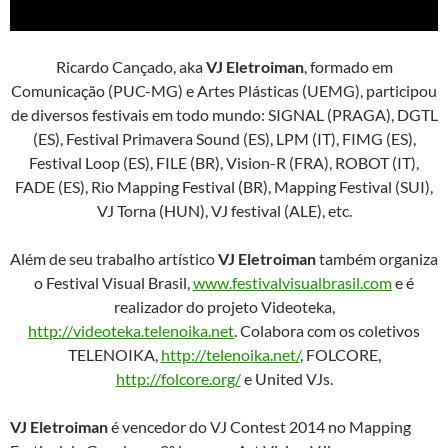
Ricardo Cançado, aka
VJ Eletroiman
, formado em
Comunicação (PUC-MG) e Artes Plásticas (UEMG), participou
de diversos festivais em todo mundo: SIGNAL (PRAGA), DGTL
(ES‏), Festival Primavera Sound (ES‏), LPM (IT), FIMG (ES‏),
Festival Loop (ES‏), FILE (BR), Vision-R (FRA), ROBOT (IT‏),
FADE (ES‏), Rio Mapping Festival (BR), Mapping Festival (SUI),
VJ Torna (HUN), VJ festival (ALE), etc.
Além de seu trabalho artístico
VJ Eletroiman
também organiza
o Festival Visual Brasil,
www.festivalvisualbrasil.com
e é
realizador do projeto Videoteka,
http://videoteka.telenoika.net
. Colabora com os coletivos
TELENOIKA,
http://telenoika.net/
, FOLCORE,
http://folcore.org/
e United VJs.
VJ Eletroiman
é vencedor do VJ Contest 2014 no Mapping