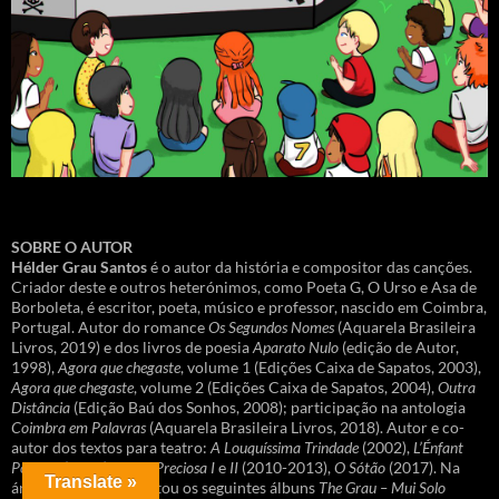
SOBRE O AUTOR
Hélder Grau Santos
é o autor da história e compositor das canções.
Criador deste e outros heterónimos, como Poeta G, O Urso e Asa de
Borboleta, é escritor, poeta, músico e professor, nascido em Coimbra,
Portugal. Autor do romance
Os Segundos Nomes
(Aquarela Brasileira
Livros, 2019) e dos livros de poesia
Aparato Nulo
(edição de Autor,
1998),
Agora que chegaste
, volume 1 (Edições Caixa de Sapatos, 2003),
Agora que chegaste
, volume 2 (Edições Caixa de Sapatos, 2004),
Outra
Distância
(Edição Baú dos Sonhos, 2008); participação na antologia
Coimbra em Palavras
(Aquarela Brasileira Livros, 2018). Autor e co-
autor dos textos para teatro:
A Louquíssima Trindade
(2002),
L’Énfant
Possible
(2005),
Pedra Preciosa I
e
II
(2010-2013),
O Sótão
(2017). Na
Translate »
área musical apresentou os seguintes álbuns
The Grau – Mui Solo