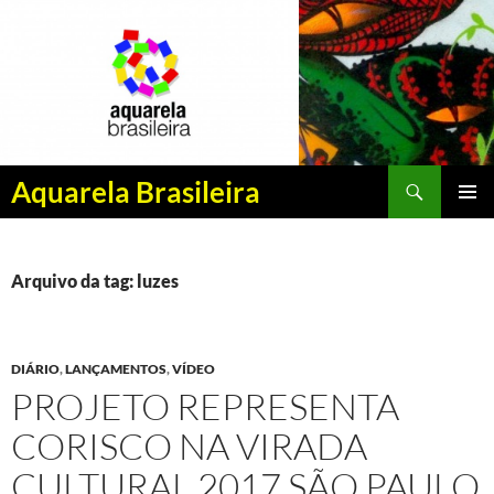
Pesquisar
Aquarela Brasileira
PULAR
MENU
PARA
PRINCI
O
CONTEÚDO
Arquivo da tag: luzes
DIÁRIO
,
LANÇAMENTOS
,
VÍDEO
PROJETO REPRESENTA
CORISCO NA VIRADA
CULTURAL 2017 SÃO PAULO