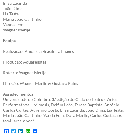
Elisa Lucinda
João Diniz
Lia Testa
Maria João Cantinho
Vanda Ecm
Wagner Merije
Equipa
Realização: Aquarela Brasileira Images
Produção: Aquarelistas
Roteiro: Wagner Merije
Direção: Wagner Merije & Gustavo Pains
Agradecimentos
Universidade de Coimbra, 3.ª edição do Ciclo de Teatro e Artes
Performativas – Mimesis, Delfim Leão, Teresa Baptista, António
Carlos Cortez, Aurelino Costa, Elisa Lucinda, João Diniz, Lia Testa,
Maria João Cantinho, Vanda Ecm, Dora Merije, Carlos Costa, aos
familiares, a você.
F
T
L
W