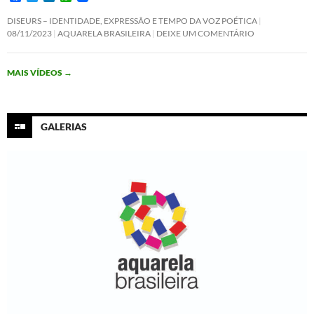
a
w
i
h
c
i
n
a
DISEURS – IDENTIDADE, EXPRESSÃO E TEMPO DA VOZ POÉTICA
e
t
k
t
08/11/2023
AQUARELA BRASILEIRA
DEIXE UM COMENTÁRIO
b
t
e
s
o
e
d
A
o
r
I
p
MAIS VÍDEOS
→
k
n
p
GALERIAS