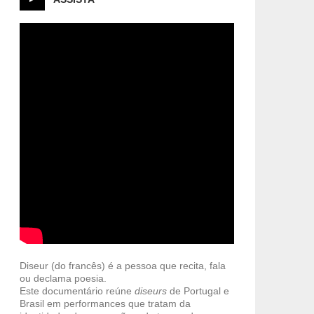
Diseur (do francês) é a pessoa que recita, fala
ou declama poesia.
Este documentário reúne
diseurs
de Portugal e
Brasil em performances que tratam da