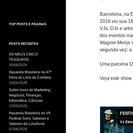
Barcelona, na E
2018 viu sua 16ª
TOP POSTS E PÁGINAS
VJs, DJs e arti
dos eventos mai
Wagner Merije s
POSTS RECENTES
segunda vez: a 
OS MEUS CINCO
TESOUROS
Uma parceria Da
30/06/2026
Aquarela Brasileira na 47ª
Feira do Livro de Coimbra
Veja este show
16/06/2026
Sobre livros de Marketing,
Negócios, Finanças,
Informática, Ciências
15/06/2026
Aquarela Brasileira no VII
Festival Sons, Saberes e
Sabores da Lusofonia
07/06/2026