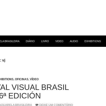
 CONTEÚDO
LA BRASILEIRA
DIÁRIO
LIVRO
VIDEO
AUDIO
EXHIBITIONS
 vj
HIBITIONS
,
OFICINAS
,
VÍDEO
AL VISUAL BRASIL
6ª EDICIÓN
AQUARELA BRASILEIRA
DEIXE UM COMENTÁRIO