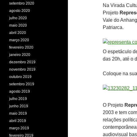
setembro 2020
Na Virada Cult
agosto 2020
Projeto
Repres
julho 2020
Vale do Anhanga
maio 2020
Patriarca.
abril 2020
março 2020
fevereiro 2020
O espetáculo de
janeiro 2020
das 20h, até o d
dezembro 2019
novembro 2019
Coloque na sua 
outubro 2019
setembro 2019
agosto 2019
julho 2019
O Projeto
Repr
junho 2019
2003 e tem como
maio 2019
relações políti
abril 2019
contemporâneas.
março 2019
audiovisual bas
fevereiro 2019