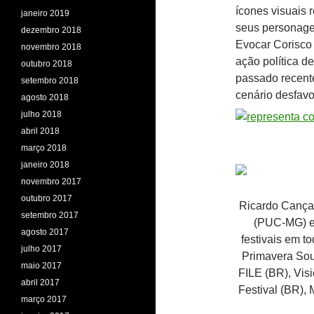
ícones visuais
janeiro 2019
seus personage
dezembro 2018
Evocar Corisco
novembro 2018
ação política d
outubro 2018
passado recent
setembro 2018
cenário desfavo
agosto 2018
julho 2018
abril 2018
março 2018
janeiro 2018
novembro 2017
outubro 2017
Ricardo Cança
setembro 2017
(PUC-MG) e 
agosto 2017
festivais em tod
julho 2017
Primavera Sound (ES‏), LPM (IT), FIMG (ES‏)
maio 2017
FILE (BR), Vision-R (FRA
abril 2017
Festival (BR), 
março 2017