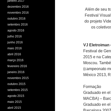
janeiro 2017
dezembro 2016
Além de seu tr
novembro 2016
Festival Visual
outubro 2016
do projeto Vid
setembro 2016
os coleti
agosto 2016
julho 2016
junho 2016
VJ Eletroiman
maio 2016
Festival de Gen
abril 2016
2015 e na Cate
março 2016
Moscou. Também
fevereiro 2016
(campeonato mu
janeiro 2016
México 2013, R
novembro 2015
outubro 2015
Formação
setembro 2015
Graduado en el
agosto 2015
MACBA) – Barc
maio 2015
Graduado en el
abril 2015
Barcelona 200