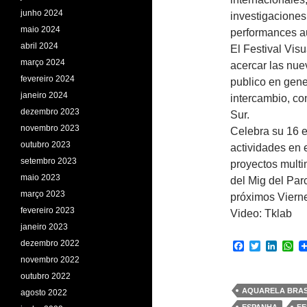
junho 2024
investigaciones
maio 2024
performances a
abril 2024
El Festival Visu
março 2024
acercar las nue
fevereiro 2024
publico en gene
janeiro 2024
intercambio, co
dezembro 2023
Sur.
novembro 2023
Celebra su 16 e
outubro 2023
actividades en 
setembro 2023
proyectos multi
maio 2023
del Mig del Par
março 2023
próximos Viern
fevereiro 2023
Video: Tklab
janeiro 2023
dezembro 2022
F
T
L
W
a
w
i
h
novembro 2022
c
i
n
a
outubro 2022
e
t
k
t
b
t
e
s
AQUARELA BRAS
agosto 2022
o
e
d
A