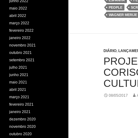
ESPANHA
FE
junho 2022
o
r
I
p
k
n
p
PEOPLE
SCR
maio 2022
WAGNER MERIJE
abril 2022
março 2022
fevereiro 2022
janeiro 2022
novembro 2021
DIÁRIO
,
LANÇAME
outubro 2021
PROJE
setembro 2021
julho 2021
CORIS
junho 2021
CULTU
maio 2021
abril 2021
08/05/2017
março 2021
fevereiro 2021
janeiro 2021
dezembro 2020
novembro 2020
outubro 2020