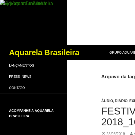
PULAR PARA O
Pesquisar
Aquarela Brasileira
GRUPO AQUARE
LANÇAMENTOS
Arquivo da tag:
PRESS_NEWS
CONTATO
ÁUDIO
,
DIÁRIO
,
EX
FESTIV
ACOMPANHE A AQUARELA
BRASILEIRA
2018_1
28/08/2019