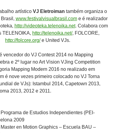
abalho artístico
VJ Eletroiman
também organiza o
 Brasil,
www.festivalvisualbrasil.com
e é realizador
eoteka,
http://videoteka.telenoika.net
. Colabora com
vos TELENOIKA,
http://telenoika.net/
, FOLCORE,
http://folcore.org/
e United VJs.
é vencedor do VJ Contest 2014 no Mapping
ebra e 2º lugar no Art Vision VJing Competition
goria Mapping Modern 2016 no realizado em
 é nove vezes primeiro colocado no VJ Torna
ndial de VJs): Istambul 2014, Capetown 2013,
oma 2013, 2012 e 2011.
 Programa de Estudios Independientes (PEI-
elona 2009
 Master en Motion Graphics – Escuela BAU –
7