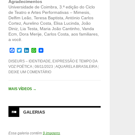
Agradecimentos
Universidade de Coimbra, 3.ª edição do Ciclo
de Teatro e Artes Performativas – Mimesis,
Delfim Leão, Teresa Baptista, António Carlos
Cortez, Aurelino Costa, Elisa Lucinda, João
Diniz, Lia Testa, Maria João Cantinho, Vanda
Ecm, Dora Merije, Carlos Costa, aos familiares,
a você.
F
T
L
W
a
w
i
h
c
i
n
a
DISEURS – IDENTIDADE, EXPRESSÃO E TEMPO DA
e
t
k
t
VOZ POÉTICA
08/11/2023
AQUARELA BRASILEIRA
b
t
e
s
DEIXE UM COMENTÁRIO
o
e
d
A
o
r
I
p
k
n
p
MAIS VÍDEOS
→
GALERIAS
Essa galeria contém
9 imagens
.