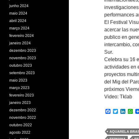
junho 2024
investigaciones
maio 2024
performances a
abril 2024
El Festival Visu
março 2024
acercar las nue
fevereiro 2024
publico en gene
janeiro 2024
intercambio, co
dezembro 2023
Sur.
novembro 2023
Celebra su 16 e
outubro 2023
actividades en 
setembro 2023
proyectos multi
maio 2023
del Mig del Par
março 2023
próximos Viern
fevereiro 2023
Video: Tklab
janeiro 2023
dezembro 2022
F
T
L
W
a
w
i
h
novembro 2022
c
i
n
a
outubro 2022
e
t
k
t
b
t
e
s
AQUARELA BRAS
agosto 2022
o
e
d
A