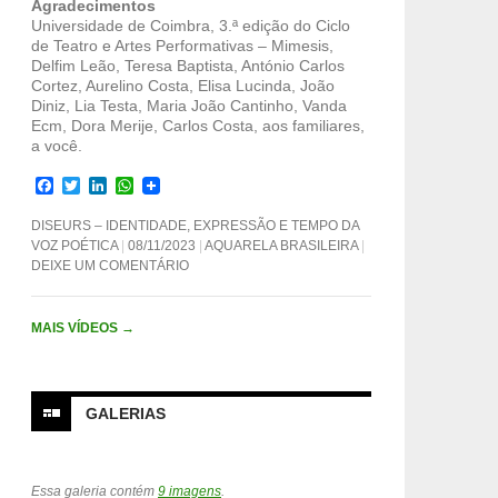
Agradecimentos
Universidade de Coimbra, 3.ª edição do Ciclo
de Teatro e Artes Performativas – Mimesis,
Delfim Leão, Teresa Baptista, António Carlos
Cortez, Aurelino Costa, Elisa Lucinda, João
Diniz, Lia Testa, Maria João Cantinho, Vanda
Ecm, Dora Merije, Carlos Costa, aos familiares,
a você.
F
T
L
W
a
w
i
h
c
i
n
a
DISEURS – IDENTIDADE, EXPRESSÃO E TEMPO DA
e
t
k
t
VOZ POÉTICA
08/11/2023
AQUARELA BRASILEIRA
b
t
e
s
DEIXE UM COMENTÁRIO
o
e
d
A
o
r
I
p
k
n
p
MAIS VÍDEOS
→
GALERIAS
Essa galeria contém
9 imagens
.