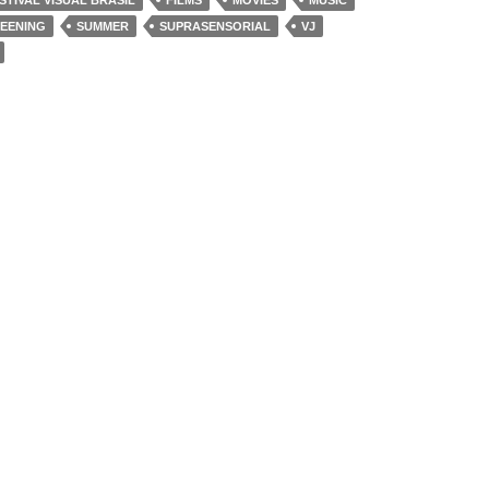
STIVAL VISUAL BRASIL
FILMS
MOVIES
MUSIC
EENING
SUMMER
SUPRASENSORIAL
VJ