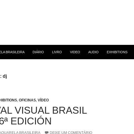
 CONTEÚDO
LA BRASILEIRA
DIÁRIO
LIVRO
VIDEO
AUDIO
EXHIBITIONS
: dj
HIBITIONS
,
OFICINAS
,
VÍDEO
AL VISUAL BRASIL
6ª EDICIÓN
AQUARELA BRASILEIRA
DEIXE UM COMENTÁRIO