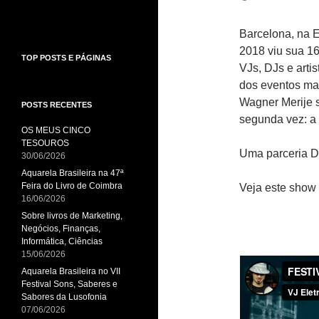
Barcelona, na E
2018 viu sua 16ª
TOP POSTS E PÁGINAS
VJs, DJs e arti
dos eventos mai
Wagner Merije s
POSTS RECENTES
segunda vez: a 
OS MEUS CINCO
TESOUROS
Uma parceria Da
30/06/2026
Aquarela Brasileira na 47ª
Feira do Livro de Coimbra
Veja este show
16/06/2026
Sobre livros de Marketing,
Negócios, Finanças,
Informática, Ciências
15/06/2026
Aquarela Brasileira no VII
Festival Sons, Saberes e
Sabores da Lusofonia
07/06/2026