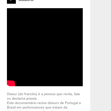
Diseur (do francês) é a pessoa que recita, fala
ou declama poesia.
Este documentário reúne
diseurs
de Portugal e
Brasil em performances que tratam da