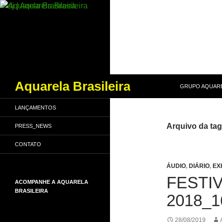
PULAR PARA O
Pesquisar
Aquarela Brasileira
GRUPO AQUARE
LANÇAMENTOS
Arquivo da tag
PRESS_NEWS
CONTATO
ÁUDIO
,
DIÁRIO
,
EX
FESTIV
ACOMPANHE A AQUARELA
BRASILEIRA
2018_1
28/08/2019