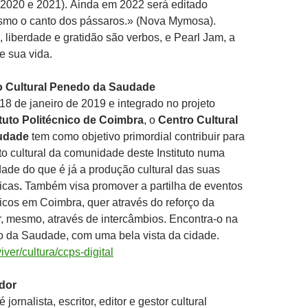
2020 e 2021). Ainda em 2022 será editado
smo o canto dos pássaros.» (Nova Mymosa).
, liberdade e gratidão são verbos, e Pearl Jam, a
e sua vida.
o Cultural Penedo da Saudade
8 de janeiro de 2019 e integrado no projeto
ituto Politécnico de Coimbra
, o
Centro Cultural
udade
tem como objetivo primordial contribuir para
o cultural da comunidade deste Instituto numa
de do que é já a produção cultural das suas
icas
.
Também visa promover a partilha de eventos
sticos em Coimbra, quer através do reforço da
, mesmo, através de intercâmbios. Encontra-o na
 da Saudade, com uma bela vista da cidade.
iver/cultura/ccps-digital
dor
é jornalista, escritor, editor e gestor cultural