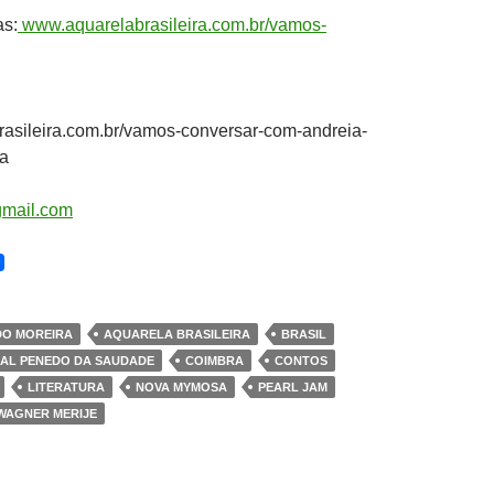
as:
www.aquarelabrasileira.com.br/vamos-
asileira.com.br/vamos-conversar-com-andreia-
a
gmail.com
DO MOREIRA
AQUARELA BRASILEIRA
BRASIL
AL PENEDO DA SAUDADE
COIMBRA
CONTOS
LITERATURA
NOVA MYMOSA
PEARL JAM
WAGNER MERIJE