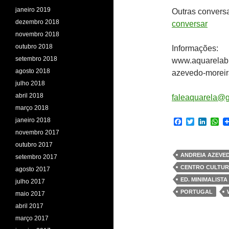
janeiro 2019
Outras convers
dezembro 2018
conversar
novembro 2018
outubro 2018
Informações:
setembro 2018
www.aquarelabr
agosto 2018
azevedo-moreir
julho 2018
abril 2018
faleaquarela@
março 2018
janeiro 2018
F
T
L
W
a
w
i
h
novembro 2017
c
i
n
a
outubro 2017
e
t
k
t
b
t
e
s
ANDREIA AZEVE
setembro 2017
o
e
d
A
CENTRO CULTUR
agosto 2017
o
r
I
p
k
n
p
ED. MINIMALISTA
julho 2017
PORTUGAL
maio 2017
abril 2017
março 2017