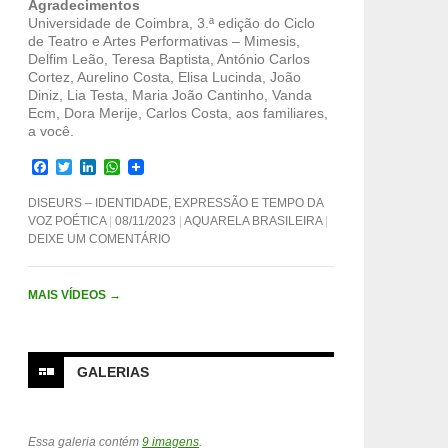
Agradecimentos
Universidade de Coimbra, 3.ª edição do Ciclo
de Teatro e Artes Performativas – Mimesis,
Delfim Leão, Teresa Baptista, António Carlos
Cortez, Aurelino Costa, Elisa Lucinda, João
Diniz, Lia Testa, Maria João Cantinho, Vanda
Ecm, Dora Merije, Carlos Costa, aos familiares,
a você.
F
T
L
W
a
w
i
h
c
i
n
a
DISEURS – IDENTIDADE, EXPRESSÃO E TEMPO DA
e
t
k
t
VOZ POÉTICA
08/11/2023
AQUARELA BRASILEIRA
b
t
e
s
DEIXE UM COMENTÁRIO
o
e
d
A
o
r
I
p
k
n
p
MAIS VÍDEOS
→
GALERIAS
Essa galeria contém
9 imagens
.