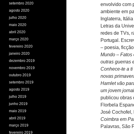
setembro 2020
envolvido com p
agosto 2020
ambiente em paí
julho 2020
Inglaterra, Itá
maio 2020
Letras da Unive
abril 2020
redes de TVs, rá
março 2020
Portugal. Escre
fevereiro 2020
– poesia, ficção
janeiro 2020
Mundo – Fatos e
dezembro 2019
outras guerras
novembro 2019
Conhece-te a t
outubro 2019
novas primaver
setembro 2019
Hamlet vão para
agosto 2019
um jovem jorna
julho 2019
publicou obras
junho 2019
Florbela Espan
maio 2019
José Cochofel, 
abril 2019
Coimbra em Pa
março 2019
Palavras, São 
fevereiro 2019