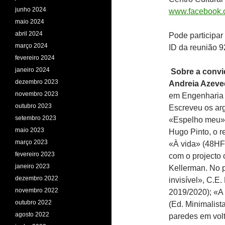
junho 2024
www.facebook.
maio 2024
abril 2024
Pode participar
março 2024
ID da reunião 
fevereiro 2024
janeiro 2024
Sobre a conv
dezembro 2023
Andreia Azeve
novembro 2023
em Engenharia F
outubro 2023
Escreveu os ar
setembro 2023
«Espelho meu» 
maio 2023
Hugo Pinto, o r
março 2023
«À vida» (48HF
fevereiro 2023
com o projecto 
janeiro 2023
Kellerman. No p
dezembro 2022
invisível», C.E
novembro 2022
2019/2020); «A 
outubro 2022
(Ed. Minimalist
agosto 2022
paredes em vol