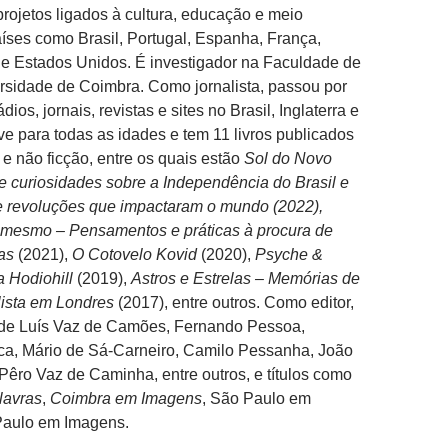
rojetos ligados à cultura, educação e meio
ses como Brasil, Portugal, Espanha, França,
lia e Estados Unidos. É investigador na Faculdade de
rsidade de Coimbra. Como jornalista, passou por
dios, jornais, revistas e sites no Brasil, Inglaterra e
ve para todas as idades e tem 11 livros publicados
 e não ficção, entre os quais estão
Sol do Novo
 curiosidades sobre a Independência do Brasil e
 e revoluções que impactaram o mundo (2022),
i mesmo – Pensamentos e práticas à procura de
as
(2021),
O Cotovelo Kovid
(2020),
Psyche &
 Hodiohill
(2019),
Astros e Estrelas – Memórias de
lista em Londres
(2017), entre outros. Como editor,
 de Luís Vaz de Camões, Fernando Pessoa,
ca, Mário de Sá-Carneiro, Camilo Pessanha, João
Pêro Vaz de Caminha, entre outros, e títulos como
lavras
,
Coimbra em Imagens
, São Paulo em
Paulo em Imagens.