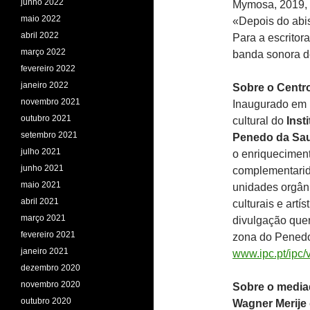
junho 2022
Mymosa, 2019, 
maio 2022
«Depois do abi
abril 2022
Para a escritora
março 2022
banda sonora d
fevereiro 2022
janeiro 2022
Sobre o Centr
novembro 2021
Inaugurado em 1
outubro 2021
cultural do
Inst
setembro 2021
Penedo da Sa
julho 2021
o enriqueciment
junho 2021
complementarida
maio 2021
unidades orgân
abril 2021
culturais e artí
março 2021
divulgação quer
fevereiro 2021
zona do Penedo
janeiro 2021
www.ipc.pt/ipc/v
dezembro 2020
novembro 2020
Sobre o media
outubro 2020
Wagner Merije