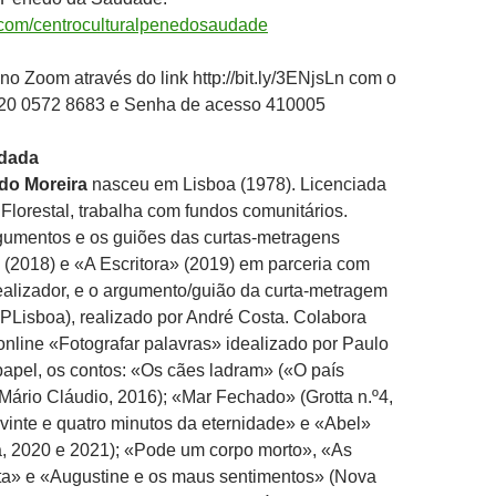
com/centroculturalpenedosaudade
 no Zoom através do link http://bit.ly/3ENjsLn com o
920 0572 8683 e Senha de acesso 410005
idada
do Moreira
nasceu em Lisboa (1978). Licenciada
lorestal, trabalha com fundos comunitários.
gumentos e os guiões das curtas-metragens
(2018) e «A Escritora» (2019) em parceria com
ealizador, e o argumento/guião da curta-metragem
PLisboa), realizado por André Costa. Colabora
online «Fotografar palavras» idealizado por Paulo
apel, os contos: «Os cães ladram» («O país
. Mário Cláudio, 2016); «Mar Fechado» (Grotta n.º4,
vinte e quatro minutos da eternidade» e «Abel»
a, 2020 e 2021); «Pode um corpo morto», «As
ta» e «Augustine e os maus sentimentos» (Nova