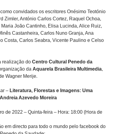
m como convidados os escritores Onésimo Teotónio
d Zimler, António Carlos Cortez, Raquel Ochoa,
 Maria João Cantinho, Elisa Lucinda, Alice Ruiz,
Minês Castanheira, Carlos Nuno Granja, Ana
no Costa, Carlos Seabra, Vicente Paulino e Celso
a realização do
Centro Cultural Penedo da
organização da
Aquarela Brasileira Multimedia
,
e Wagner Merije.
ar –
Literatura, Florestas e Imagens: Uma
Andreia Azevedo Moreira
o de 2022 – Quinta-feira – Hora: 18:00 (Hora de
o em directo para todo o mundo pelo facebook do
l Penedo da Saudade: