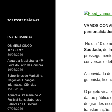
TOP POSTS E PÁGINAS
VAMOS CONVER
personalidades
POSTS RECENTES
No dia 10 de 
OS MEUS CINCO
Saudade
, do
I
TESOUROS
30/06/2026
prosseguimento
Aquarela Brasileira na 47ª
conversas e deb
Feira do Livro de Coimbra
16/06/2026
A convidada d
Sobre livros de Marketing,
guionista, lice
Negócios, Finanças,
Informática, Ciências
15/06/2026
O projeto visa 
Aquarela Brasileira no VII
dar ao público
Festival Sons, Saberes e
de grandes escr
Sabores da Lusofonia
07/06/2026
transformação.