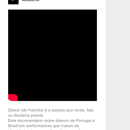
Diseur (do francês) é a pessoa que recita, fala
ou declama poesia.
Este documentário reúne
diseurs
de Portugal e
Brasil em performances que tratam da