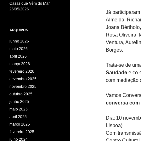
Casas que Vêm do Mar
26/05/2026
Já participara
Almeida, Richar
Joana Bértholo,
ARQUIVOS
Rosa Oliveira, 
junho 2026
Ventura, Aureli
maio 2026
Borges.
abril 2026
março 2026
Trata-se de um
fevereiro 2026
Saudade
e co-
dezembro 2025
com mediação d
novembro 2025
outubro 2025
Vamos Convers
junho 2025
conversa com 
maio 2025
abril 2025
Dia: 10 novembr
março 2025
Lisboa)
fevereiro 2025
Com transmissã
julho 2024
Centro Cultura