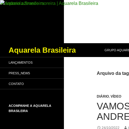
PULAR PARA O
Pesquisar
Aquarela Brasileira
GRUPO AQUARE
LANÇAMENTOS
Arquivo da tag
PRESS_NEWS
CONTATO
DIÁRIO
,
VÍDEO
VAMOS
ACOMPANHE A AQUARELA
BRASILEIRA
ANDRE
24/10/2022