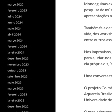
Mondeguinas e d
março 2025
pesquisa de músi
fevereiro 2025
apresentações m
julho 2024
junho 2024
Também fala de 
maio 2024
vida, dos works
abril 2024
entre outros ass
março 2024
fevereiro 2024
Nos improvisos,
janeiro 2024
para ajudar-nos 
dezembro 2023
ela própria diz, 
novembro 2023
outubro 2023
Uma conversa tr
setembro 2023
maio 2023
O projeto Coimb
março 2023
Aquarela Brasil
fevereiro 2023
Universidade de
janeiro 2023
dezembro 2022
O mediador conv