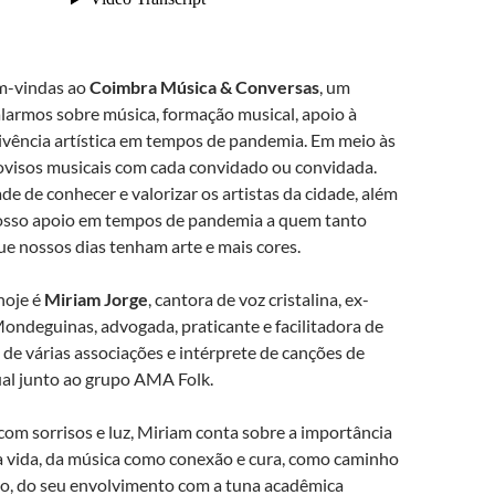
m-vindas ao
Coimbra Música & Conversas
, um
alarmos sobre música, formação musical, apoio à
vivência artística em tempos de pandemia. Em meio às
ovisos musicais com cada convidado ou convidada.
 de conhecer e valorizar os artistas da cidade, além
osso apoio em tempos de pandemia a quem tanto
ue nossos dias tenham arte e mais cores.
hoje é
Miriam Jorge
, cantora de voz cristalina, ex-
ondeguinas, advogada, praticante e facilitadora de
de várias associações e intérprete de canções de
ual junto ao grupo AMA Folk.
om sorrisos e luz, Miriam conta sobre a importância
a vida, da música como conexão e cura, como caminho
o, do seu envolvimento com a tuna acadêmica