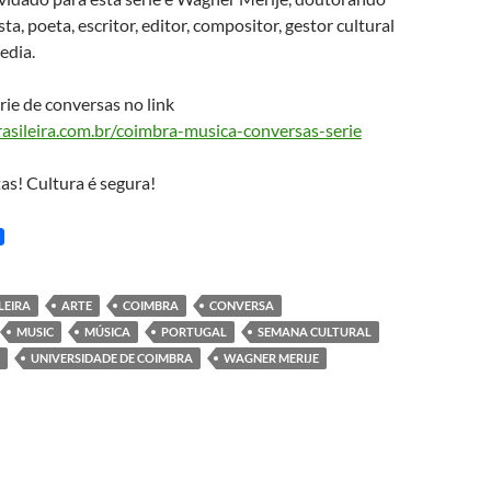
ta, poeta, escritor, editor, compositor, gestor cultural
edia.
ie de conversas no link
sileira.com.br/coimbra-musica-conversas-serie
as! Cultura é segura!
LEIRA
ARTE
COIMBRA
CONVERSA
MUSIC
MÚSICA
PORTUGAL
SEMANA CULTURAL
UNIVERSIDADE DE COIMBRA
WAGNER MERIJE