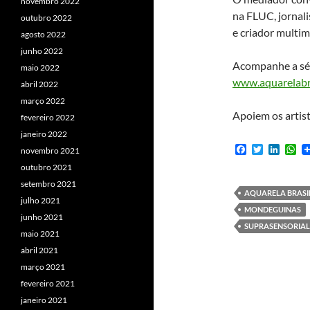
novembro 2022
na FLUC, jornalis
outubro 2022
e criador multim
agosto 2022
junho 2022
Acompanhe a sér
maio 2022
www.aquarelabra
abril 2022
março 2022
Apoiem os artist
fevereiro 2022
janeiro 2022
F
T
L
W
novembro 2021
a
w
i
h
outubro 2021
c
i
n
a
e
t
k
t
setembro 2021
b
t
e
s
AQUARELA BRASI
julho 2021
o
e
d
A
MONDEGUINAS
o
r
I
p
junho 2021
k
n
p
SUPRASENSORIAL
maio 2021
abril 2021
março 2021
fevereiro 2021
janeiro 2021