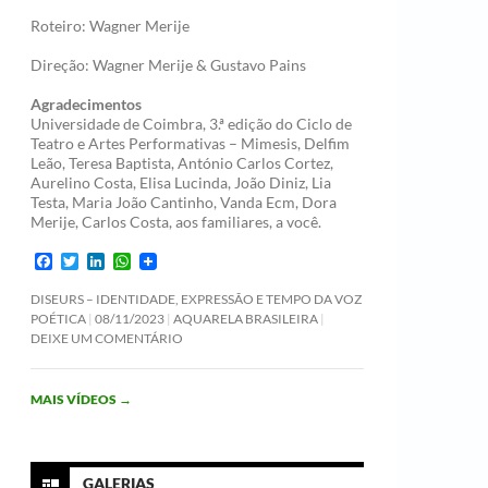
Roteiro: Wagner Merije
Direção: Wagner Merije & Gustavo Pains
Agradecimentos
Universidade de Coimbra, 3.ª edição do Ciclo de
Teatro e Artes Performativas – Mimesis, Delfim
Leão, Teresa Baptista, António Carlos Cortez,
Aurelino Costa, Elisa Lucinda, João Diniz, Lia
Testa, Maria João Cantinho, Vanda Ecm, Dora
Merije, Carlos Costa, aos familiares, a você.
F
T
L
W
a
w
i
h
c
i
n
a
DISEURS – IDENTIDADE, EXPRESSÃO E TEMPO DA VOZ
e
t
k
t
POÉTICA
08/11/2023
AQUARELA BRASILEIRA
b
t
e
s
DEIXE UM COMENTÁRIO
o
e
d
A
o
r
I
p
k
n
p
MAIS VÍDEOS
→
GALERIAS