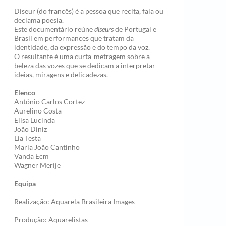
Diseur (do francês) é a pessoa que recita, fala ou
declama poesia.
Este documentário reúne
diseurs
de Portugal e
Brasil em performances que tratam da
identidade, da expressão e do tempo da voz.
O resultante é uma curta-metragem sobre a
beleza das vozes que se dedicam a interpretar
ideias, miragens e delicadezas.
Elenco
António Carlos Cortez
Aurelino Costa
Elisa Lucinda
João Diniz
Lia Testa
Maria João Cantinho
Vanda Ecm
Wagner Merije
Equipa
Realização: Aquarela Brasileira Images
Produção: Aquarelistas