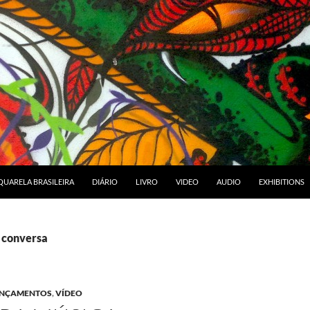
RA O CONTEÚDO
UARELA BRASILEIRA
DIÁRIO
LIVRO
VIDEO
AUDIO
EXHIBITIONS
: conversa
NÇAMENTOS
,
VÍDEO