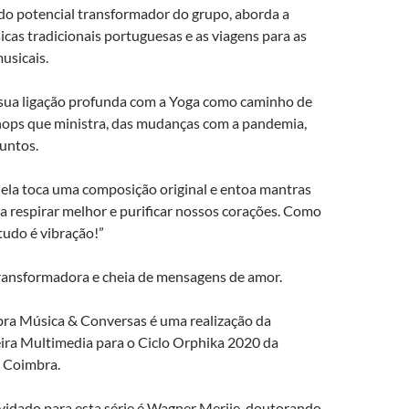
o potencial transformador do grupo, aborda a
cas tradicionais portuguesas e as viagens para as
usicais.
sua ligação profunda com a Yoga como caminho de
hops que ministra, das mudanças com a pandemia,
untos.
 ela toca uma composição original e entoa mantras
a respirar melhor e purificar nossos corações. Como
“tudo é vibração!”
ansformadora e cheia de mensagens de amor.
ra Música & Conversas é uma realização da
eira Multimedia para o Ciclo Orphika 2020 da
 Coimbra.
idado para esta série é Wagner Merije, doutorando