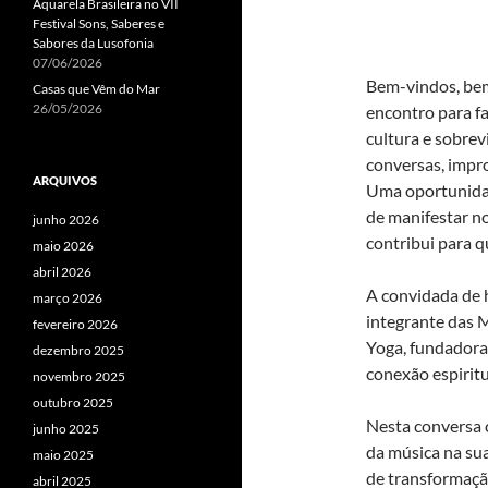
Aquarela Brasileira no VII
Festival Sons, Saberes e
Sabores da Lusofonia
07/06/2026
Bem-vindos, be
Casas que Vêm do Mar
26/05/2026
encontro para f
cultura e sobre
conversas, impr
ARQUIVOS
Uma oportunidade
de manifestar n
junho 2026
contribui para q
maio 2026
abril 2026
A convidada de 
março 2026
integrante das M
fevereiro 2026
Yoga, fundadora 
dezembro 2025
conexão espirit
novembro 2025
outubro 2025
Nesta conversa c
junho 2025
da música na su
maio 2025
de transformaçã
abril 2025