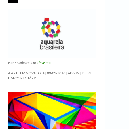
Essa galeria contém
9 imagens
.
A ARTE EM NOVA LOJA
03/02/2016
ADMIN
DEIXE
UM COMENTÁRIO