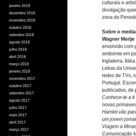
culturais e artí
janeiro 2019
divulgação quer
dezembro 2018
zona do Penedo
novembro 2018
outubro 2018
Sobre o media
setembro 2018
Wagner Merije
agosto 2018
envolvido com p
julho 2018
ambiente em paí
abril 2018
Inglaterra, Itá
março 2018
Letras da Unive
janeiro 2018
redes de TVs, rá
novembro 2017
Portugal. Escre
outubro 2017
publicados, de p
setembro 2017
Conhece-te a t
agosto 2017
novas primaver
julho 2017
Hamlet vão para
maio 2017
um jovem jorna
abril 2017
Viagem a Minas
março 2017
Comunicação M