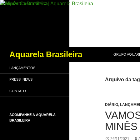
PULAR PARA O
Pesquisar
Aquarela Brasileira
GRUPO AQUARE
LANÇAMENTOS
Arquivo da tag
PRESS_NEWS
CONTATO
DIÁRIO
,
LANÇAME
VAMOS
ACOMPANHE A AQUARELA
BRASILEIRA
MINÊS
26/11/2021