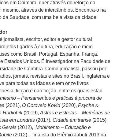
sticos em Coimbra, quer através do reforço da
, mesmo, através de intercâmbios. Encontra-o na
 da Saudade, com uma bela vista da cidade.
dor
é jornalista, escritor, editor e gestor cultural
rojetos ligados à cultura, educação e meio
ses como Brasil, Portugal, Espanha, França,
lia e Estados Unidos. É investigador na Faculdade de
rsidade de Coimbra. Como jornalista, passou por
dios, jornais, revistas e sites no Brasil, Inglaterra e
ve para todas as idades e tem onze livros
oesia, ficção e não ficção, entre os quais estão
i mesmo – Pensamentos e práticas à procura de
as
(2021),
O Cotovelo Kovid
(2020),
Psyche &
 Hodiohill
(2019),
Astros e Estrelas – Memórias de
lista em Londres
(2017),
Cidade em transe
(2015),
 Gerais
(2012),
Mobimento – Educação e
obile
(2012) – finalista do Prêmio Jabuti 2013 na