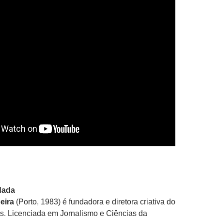
dada
eira
(Porto, 1983) é fundadora e diretora criativa do
os. Licenciada em Jornalismo e Ciências da