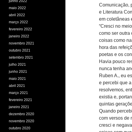
junho 2022
Comunicação, p
maio 2022
e Literatura Co
abril 2022
em coletâneas e
março 2022
“Cresci no meio 
fevereiro 2022
como ser outra 
janeiro 2022
coisas como na 
novembro 2021
hora das refeiç
outubro 2021
poetas e os con
setembro 2021
Havia pouco res
julho 2021
nunca tenha an
junho 2021
Ruben A., eu e
maio 2021
e percebi que a
abril 2021
resolvemos, entr
março 2021
existia e, port
fevereiro 2021
quintas geraçõe
janeiro 2021
Quando percebi
dezembro 2020
com versos de n
novembro 2020
cresci e negava
outubro 2020