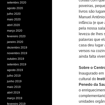
coisas com que
setembro 2020
poveiras, pequ
agosto 2020
livros são luga
julho 2020
Manuel António
maio 2020
infância (e que
abril 2020
pela nossa sala
março 2020
leveza de lhes s
fevereiro 2020
palavras que el
janeiro 2020
casa deu lugar 
dezembro 2019
versos na cozin
novembro 2019
ainda falta viver
outubro 2019
setembro 2019
Sobre o Centr
agosto 2019
Inaugurado em 1
julho 2019
cultural do
Inst
junho 2019
Penedo da Sa
maio 2019
o enriqueciment
abril 2019
complementarida
março 2019
unidades orgân
fevereiro 2019