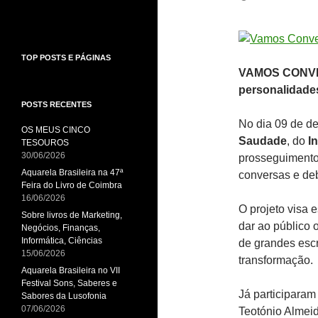
TOP POSTS E PÁGINAS
VAMOS CONVER
personalidades
POSTS RECENTES
No dia 09 de d
OS MEUS CINCO
Saudade
, do
I
TESOUROS
30/06/2026
prosseguimento
Aquarela Brasileira na 47ª
conversas e deb
Feira do Livro de Coimbra
16/06/2026
O projeto visa 
Sobre livros de Marketing,
dar ao público
Negócios, Finanças,
Informática, Ciências
de grandes escr
15/06/2026
transformação.
Aquarela Brasileira no VII
Festival Sons, Saberes e
Já participara
Sabores da Lusofonia
07/06/2026
Teotónio Almeid