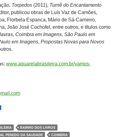
ação,
Torpedos
(2011),
Turnê do Encantamento
itor, publicou obras de Luís Vaz de Camões,
a, Florbela Espanca, Mário de Sá-Carneiro,
, João José Cochofel, entre outros, e títulos como
lavras
,
Coimbra em Imagens
,
São Paulo em
Paulo em Imagens
,
Propostas Novas para Novos
outros.
as:
www.aquarelabrasileira.com.br/vamos-
gmail.com
ILEIRA
BAIRRO DOS LIVROS
AL PENEDO DA SAUDADE
COIMBRA