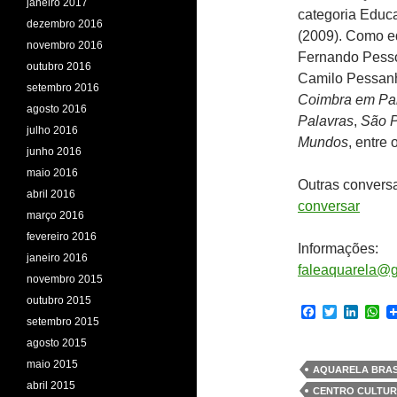
janeiro 2017
categoria Educ
dezembro 2016
(2009). Como ed
novembro 2016
Fernando Pesso
outubro 2016
Camilo Pessanha
setembro 2016
Coimbra em Pa
agosto 2016
Palavras
,
São 
julho 2016
Mundos
, entre 
junho 2016
maio 2016
Outras convers
abril 2016
conversar
março 2016
fevereiro 2016
Informações:
janeiro 2016
faleaquarela@
novembro 2015
outubro 2015
F
T
L
W
setembro 2015
a
w
i
h
c
i
n
a
agosto 2015
e
t
k
t
maio 2015
b
t
e
s
AQUARELA BRAS
o
e
d
A
abril 2015
CENTRO CULTUR
o
r
I
p