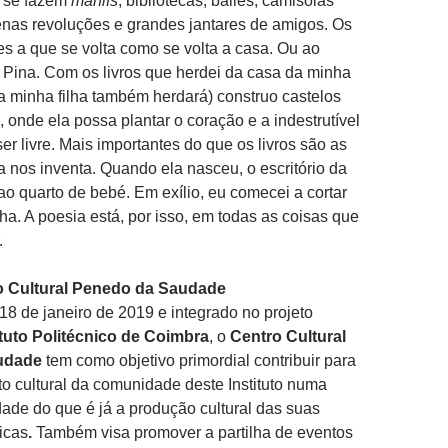
 se fazem
manifs
, bibliotecas, bailes, camisolas
enas revoluções e grandes jantares de amigos. Os
res a que se volta como se volta a casa. Ou ao
 Pina. Com os livros que herdei da casa da minha
 a minha filha também herdará) construo castelos
, onde ela possa plantar o coração e a indestrutível
er livre. Mais importantes do que os livros são as
a nos inventa. Quando ela nasceu, o escritório da
ao quarto de bebé. Em exílio, eu comecei a cortar
ha. A poesia está, por isso, em todas as coisas que
.
o Cultural Penedo da Saudade
8 de janeiro de 2019 e integrado no projeto
ituto Politécnico de Coimbra
, o
Centro Cultural
udade
tem como objetivo primordial contribuir para
o cultural da comunidade deste Instituto numa
de do que é já a produção cultural das suas
icas
.
Também visa promover a partilha de eventos