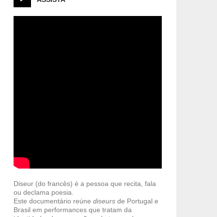
Diseur (do francês) é a pessoa que recita, fala
ou declama poesia.
Este documentário reúne
diseurs
de Portugal e
Brasil em performances que tratam da