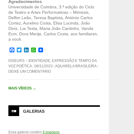
Agradecimentos
Universidade de Coimbra, 3.ª edição do Ciclo
de Teatro e Artes Performativas – Mimesis,
Delfim Leão, Teresa Baptista, António Carlos
Cortez, Aurelino Costa, Elisa Lucinda, João
Diniz, Lia Testa, Maria João Cantinho, Vanda
Ecm, Dora Merije, Carlos Costa, aos familiares,
a você.
F
T
L
W
a
w
i
h
c
i
n
a
DISEURS – IDENTIDADE, EXPRESSÃO E TEMPO DA
e
t
k
t
VOZ POÉTICA
08/11/2023
AQUARELA BRASILEIRA
b
t
e
s
DEIXE UM COMENTÁRIO
o
e
d
A
o
r
I
p
k
n
p
MAIS VÍDEOS
→
GALERIAS
Essa galeria contém
9 imagens
.