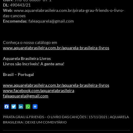
DL
: 490443/21
Web
: www.aquarelabrasileira.com.br/pirata-grau-friends-o-livro-
das-cancoes
Encomendas
: faleaquarela@gmail.com
Conheça o nosso catálogo em
www.aquarelabrasileira.com.br/aquarela-brasileira-livros
Aquarela Brasileira Livros
Livros são Incríveis! A gente ama!
Brasil – Portugal
www.aquarelabrasileira.com.br/aquarela-brasileira-livros
www.facebook.com/aquarelabrasileira
faleaquarela@gmail.com
F
T
L
W
a
w
i
h
c
i
n
a
PIRATA GRAU & FRIENDS – O LIVRO DAS CANÇÕES
15/11/2021
AQUARELA
e
t
k
t
BRASILEIRA
DEIXE UM COMENTÁRIO
b
t
e
s
o
e
d
A