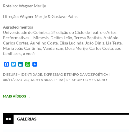
Roteiro: Wagner Merije
Direção: Wagner Merije & Gustavo Pains
Agradecimentos
Universidade de Coimbra, 3.ª edição do Ciclo de Teatro e Artes
Performativas – Mimesis, Delfim Leão, Teresa Baptista, António
Carlos Cortez, Aurelino Costa, Elisa Lucinda, João Diniz, Lia Testa,
Maria João Cantinho, Vanda Ecm, Dora Merije, Carlos Costa, aos
familiares, a você.
F
T
L
W
a
w
i
h
c
i
n
a
DISEURS – IDENTIDADE, EXPRESSÃO E TEMPO DA VOZ POÉTICA
e
t
k
t
08/11/2023
AQUARELA BRASILEIRA
DEIXE UM COMENTÁRIO
b
t
e
s
o
e
d
A
o
r
I
p
MAIS VÍDEOS
→
k
n
p
GALERIAS