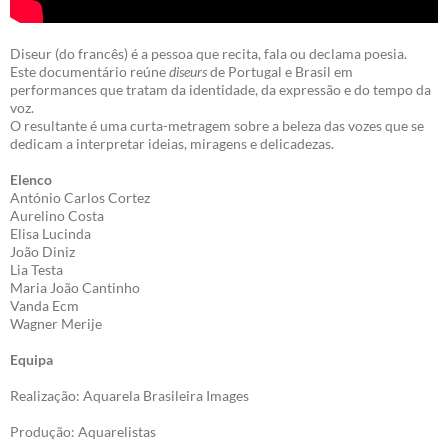
Diseur (do francês) é a pessoa que recita, fala ou declama poesia.
Este documentário reúne
diseurs
de Portugal e Brasil em
performances que tratam da identidade, da expressão e do tempo da
voz.
O resultante é uma curta-metragem sobre a beleza das vozes que se
dedicam a interpretar ideias, miragens e delicadezas.
Elenco
António Carlos Cortez
Aurelino Costa
Elisa Lucinda
João Diniz
Lia Testa
Maria João Cantinho
Vanda Ecm
Wagner Merije
Equipa
Realização: Aquarela Brasileira Images
Produção: Aquarelistas