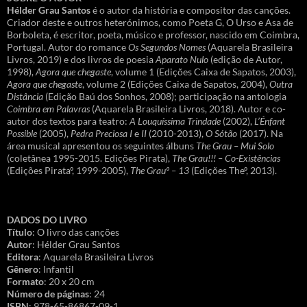
Hélder Grau Santos
é o autor da história e compositor das canções.
Criador deste e outros heterónimos, como Poeta G, O Urso e Asa de
Borboleta, é escritor, poeta, músico e professor, nascido em Coimbra,
Portugal. Autor do romance
Os Segundos Nomes
(Aquarela Brasileira
Livros, 2019) e dos livros de poesia
Aparato Nulo
(edição de Autor,
1998),
Agora que chegaste
, volume 1 (Edições Caixa de Sapatos, 2003),
Agora que chegaste
, volume 2 (Edições Caixa de Sapatos, 2004),
Outra
Distância
(Edição Baú dos Sonhos, 2008); participação na antologia
Coimbra em Palavras
(Aquarela Brasileira Livros, 2018). Autor e co-
autor dos textos para teatro:
A Louquíssima Trindade
(2002),
L’Énfant
Possible
(2005),
Pedra Preciosa I
e
II
(2010-2013),
O Sótão
(2017). Na
área musical apresentou os seguintes álbuns
The Grau – Mui Solo
(coletânea 1995-2015. Edições Pirata),
The Grau!!! – Co-Existências
(Edições Pirataº, 1999-2005),
The Grauº – 13
(Edições Theº, 2013).
DADOS DO LIVRO
Título
: O livro das canções
Autor
: Hélder Grau Santos
Editora
: Aquarela Brasileira Livros
Gênero
: Infantil
Formato
: 20 x 20 cm
Número de páginas
: 24
ISBN
: 978-65-86867-09-1