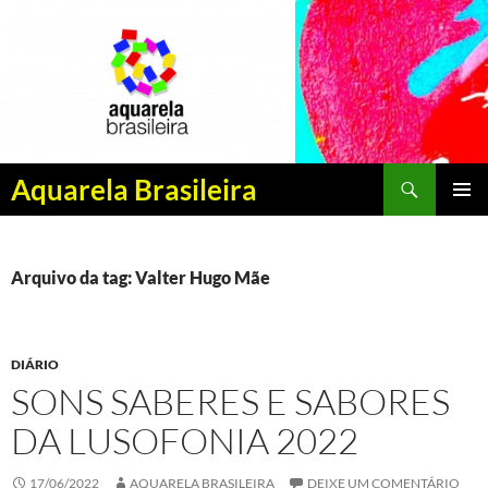
Pesquisar
Aquarela Brasileira
PULAR
MENU
PARA
PRINCI
O
CONTEÚDO
Arquivo da tag: Valter Hugo Mãe
DIÁRIO
SONS SABERES E SABORES
DA LUSOFONIA 2022
17/06/2022
AQUARELA BRASILEIRA
DEIXE UM COMENTÁRIO