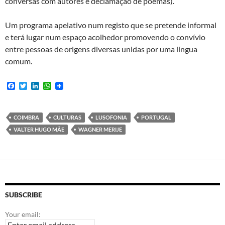
conversas com autores e declamação de poemas).
Um programa apelativo num registo que se pretende informal
e terá lugar num espaço acolhedor promovendo o convívio
entre pessoas de origens diversas unidas por uma língua
comum.
F
T
L
W
a
w
i
h
c
i
n
a
e
t
k
t
b
t
e
s
COIMBRA
CULTURAS
LUSOFONIA
PORTUGAL
o
e
d
A
VALTER HUGO MÃE
WAGNER MERIJE
o
r
I
p
k
n
p
SUBSCRIBE
Your email: