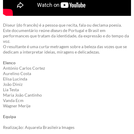
Diseur (do francês) é a pessoa que recita, fala ou declama poesia.
Este documentário reúne
diseurs
de Portugal e Brasil em
performances que tratam da identidade, da expressão e do tempo da
voz.
O resultante é uma curta-metragem sobre a beleza das vozes que se
dedicam a interpretar ideias, miragens e delicadezas.
Elenco
António Carlos Cortez
Aurelino Costa
Elisa Lucinda
João Diniz
Lia Testa
Maria João Cantinho
Vanda Ecm
Wagner Merije
Equipa
Realização: Aquarela Brasileira Images