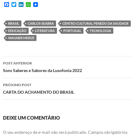
F
T
L
W
a
w
i
h
c
i
n
a
e
t
k
t
b
t
e
s
BRASIL
CARLOS SEABRA
CENTRO CULTURAL PENEDO DA SAUDADE
o
e
d
A
EDUCAÇÃO
LITERATURA
PORTUGAL
TECNOLOGIA
o
r
I
p
k
n
p
WAGNER MERIJE
Navegação
POST ANTERIOR
de
Sons Saberes e Sabores da Lusofonia 2022
posts
PRÓXIMO POST
CARTA DO ACHAMENTO DO BRASIL
DEIXE UM COMENTÁRIO
O seu endereço de e-mail não será publicado.
Campos obrigatórios