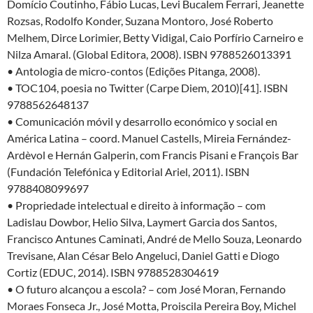
Domício Coutinho, Fábio Lucas, Levi Bucalem Ferrari, Jeanette
Rozsas, Rodolfo Konder, Suzana Montoro, José Roberto
Melhem, Dirce Lorimier, Betty Vidigal, Caio Porfírio Carneiro e
Nilza Amaral. (Global Editora, 2008). ISBN 9788526013391
• Antologia de micro-contos (Edições Pitanga, 2008).
• TOC104, poesia no Twitter (Carpe Diem, 2010)[41]. ISBN
9788562648137
• Comunicación móvil y desarrollo económico y social en
América Latina – coord. Manuel Castells, Mireia Fernández-
Ardèvol e Hernán Galperin, com Francis Pisani e François Bar
(Fundación Telefónica y Editorial Ariel, 2011). ISBN
9788408099697
• Propriedade intelectual e direito à informação – com
Ladislau Dowbor, Helio Silva, Laymert Garcia dos Santos,
Francisco Antunes Caminati, André de Mello Souza, Leonardo
Trevisane, Alan César Belo Angeluci, Daniel Gatti e Diogo
Cortiz (EDUC, 2014). ISBN 9788528304619
• O futuro alcançou a escola? – com José Moran, Fernando
Moraes Fonseca Jr., José Motta, Proiscila Pereira Boy, Michel