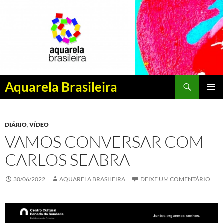
Pesquisar
Aquarela Brasileira
PULAR
MENU
PARA
PRINCI
O
DIÁRIO
,
VÍDEO
CONTEÚDO
VAMOS CONVERSAR COM
CARLOS SEABRA
30/06/2022
AQUARELA BRASILEIRA
DEIXE UM COMENTÁRIO