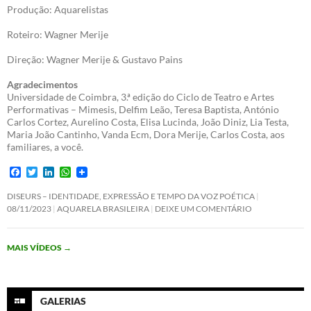
Produção: Aquarelistas
Roteiro: Wagner Merije
Direção: Wagner Merije & Gustavo Pains
Agradecimentos
Universidade de Coimbra, 3.ª edição do Ciclo de Teatro e Artes
Performativas – Mimesis, Delfim Leão, Teresa Baptista, António
Carlos Cortez, Aurelino Costa, Elisa Lucinda, João Diniz, Lia Testa,
Maria João Cantinho, Vanda Ecm, Dora Merije, Carlos Costa, aos
familiares, a você.
F
T
L
W
a
w
i
h
c
i
n
a
DISEURS – IDENTIDADE, EXPRESSÃO E TEMPO DA VOZ POÉTICA
e
t
k
t
08/11/2023
AQUARELA BRASILEIRA
DEIXE UM COMENTÁRIO
b
t
e
s
o
e
d
A
o
r
I
p
MAIS VÍDEOS
→
k
n
p
GALERIAS