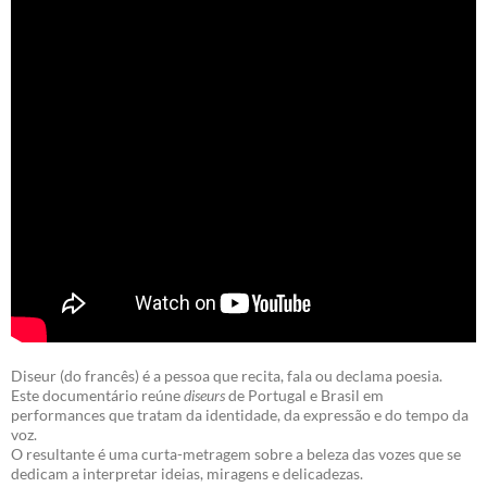
Diseur (do francês) é a pessoa que recita, fala ou declama poesia.
Este documentário reúne
diseurs
de Portugal e Brasil em
performances que tratam da identidade, da expressão e do tempo da
voz.
O resultante é uma curta-metragem sobre a beleza das vozes que se
dedicam a interpretar ideias, miragens e delicadezas.