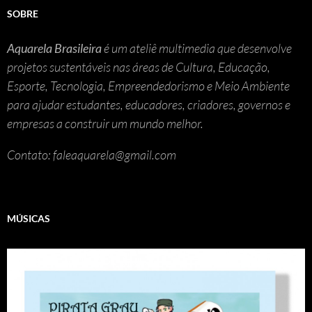
SOBRE
Aquarela Brasileira
é um ateliê multimedia que desenvolve
projetos sustentáveis nas áreas de Cultura, Educação,
Esporte, Tecnologia, Empreendedorismo e Meio Ambiente
para ajudar estudantes, educadores, criadores, governos e
empresas a construir um mundo melhor.
Contato: faleaquarela@gmail.com
MÚSICAS