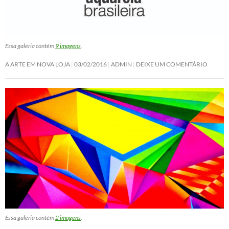
Essa galeria contém
9 imagens
.
A ARTE EM NOVA LOJA
03/02/2016
ADMIN
DEIXE UM COMENTÁRIO
Essa galeria contém
2 imagens
.