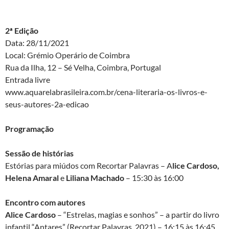
2ª Edição
Data: 28/11/2021
Local: Grémio Operário de Coimbra
Rua da Ilha, 12 – Sé Velha, Coimbra, Portugal
Entrada livre
www.aquarelabrasileira.com.br/cena-literaria-os-livros-e-
seus-autores-2a-edicao
Programação
Sessão de histórias
Estórias para miúdos com Recortar Palavras – A
lice Cardoso,
Helena Amaral
e
Liliana Machado
– 15:30 às 16:00
Encontro com autores
Alice Cardoso
– “Estrelas, magias e sonhos” – a partir do livro
infantil “Antares” (Recortar Palavras, 2021) – 16:15 às 16:45