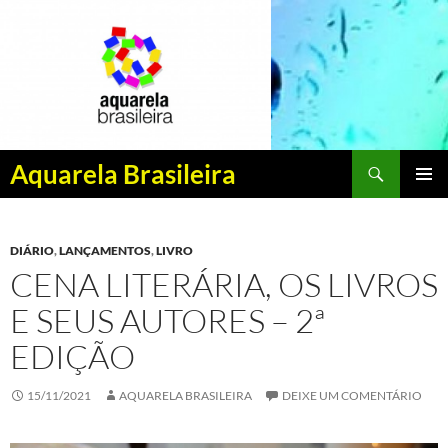
Pesquisar
Aquarela Brasileira
PULAR
MENU
PARA
PRINCI
O
DIÁRIO
,
LANÇAMENTOS
,
LIVRO
CONTEÚDO
CENA LITERÁRIA, OS LIVROS
E SEUS AUTORES – 2ª
EDIÇÃO
15/11/2021
AQUARELA BRASILEIRA
DEIXE UM COMENTÁRIO