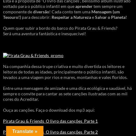
Esta é a proposta de “O livro das canções”, belíssimo álbum ilustrado
voltado para o público infantil em que
aprender
tem sempre um
componente de
diversão
! Cada conto tem uma
Mensagem
(um
Tesouro!)
para descobrir:
Respeitar a Natureza
e
Salvar o Planeta!
Quem quer subir a bordo do barco do Pirata Grau & Friends?
Será uma aventura fantástica e inesquecível!
Na companhia dessa trupe criativa e muito divertida os leitores e
leitoras de todas as idades, principalmente o público infantil, são
levados a uma viagem por rios e mares, montanhas e vales floridos.
Entre uma mensagem de amizade e uma dica ecológica e saudável, há
sempre o convite para cantar as sete canções ilustradas com as mil
cores do Acreditar.
Ouça as canções. Faça o download dos mp3 aqui:
Pirata Grau & Friends_O livro das canções_Parte 1
Translate »
Pirata Grau & Friends_O livro das canções_Parte 2