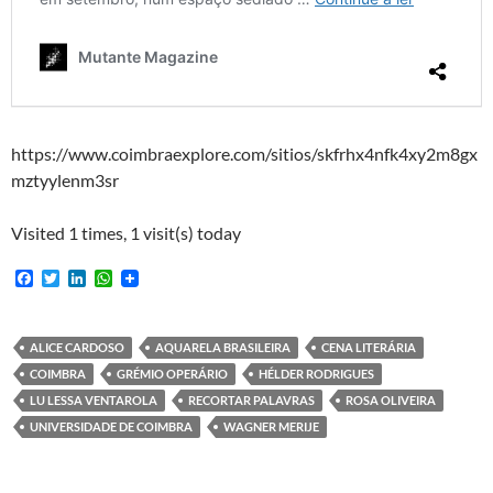
https://www.coimbraexplore.com/sitios/skfrhx4nfk4xy2m8gx
mztyylenm3sr
Visited 1 times, 1 visit(s) today
F
T
L
W
a
w
i
h
c
i
n
a
e
t
k
t
b
t
e
s
ALICE CARDOSO
AQUARELA BRASILEIRA
CENA LITERÁRIA
o
e
d
A
COIMBRA
GRÉMIO OPERÁRIO
HÉLDER RODRIGUES
o
r
I
p
k
n
p
LU LESSA VENTAROLA
RECORTAR PALAVRAS
ROSA OLIVEIRA
UNIVERSIDADE DE COIMBRA
WAGNER MERIJE