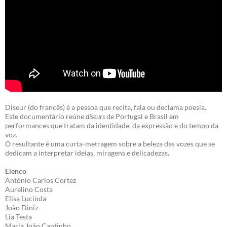
Diseur (do francês) é a pessoa que recita, fala ou declama poesia.
Este documentário reúne
diseurs
de Portugal e Brasil em
performances que tratam da identidade, da expressão e do tempo da
voz.
O resultante é uma curta-metragem sobre a beleza das vozes que se
dedicam a interpretar ideias, miragens e delicadezas.
Elenco
António Carlos Cortez
Aurelino Costa
Elisa Lucinda
João Diniz
Lia Testa
Maria João Cantinho