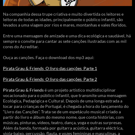
Na companhia dessa trupe criativa e muito divertida os leitores e
leitoras de todas as idades, principalmente o público infantil, são
levados a uma viagem por rios e mares, montanhas e vales floridos.
Entre uma mensagem de amizade e uma dica ecológica e saudável, há
sempre o convite para cantar as sete canções ilustradas com as mil
cores do Acreditar.
Ouça as canções. Faça o download dos mp3 aqui:
Pirata Grau & Friends_O livro das canções_Parte 1
Pirata Grau & Friends_O livro das canções_Parte 2
Pirata Grau & Friends
é um projeto artístico multidisciplinar
vocacionado para o público infantil, que transmite uma mensagem
Ecológica, Pedagógica e Cultural. Depois de uma longa estrada a
tocar para crianças de Portugal, é chegada a hora do lançamento do
“Livro das Canções”. Trata-se de um espetáculo musical criado a
partir do livro e álbum do mesmo nome, que conta histórias, com
músicas, pinturas, vídeos, teatro, dança, yoga e outras surpresas.
Além da banda, formada por guitarra acústica, guitarra eléctrica,
viola-baixo, percussão, flauta, e vozes femininas e masculinas, a