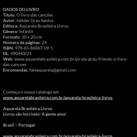
DADOS DO LIVRO
Título
: O livro das canções
Autor
: Hélder Grau Santos
Editora
: Aquarela Brasileira Livros
Gênero
: Infantil
Formato
: 20 x 20 cm
Número de páginas
: 24
ISBN
: 978-65-86867-09-1
DL
: 490443/21
Web
: www.aquarelabrasileira.com.br/pirata-grau-friends-o-livro-
das-cancoes
Encomendas
: faleaquarela@gmail.com
Conheça o nosso catálogo em
www.aquarelabrasileira.com.br/aquarela-brasileira-livros
Aquarela Brasileira Livros
Livros são Incríveis! A gente ama!
Brasil – Portugal
www.aquarelabrasileira.com.br/aquarela-brasileira-livros