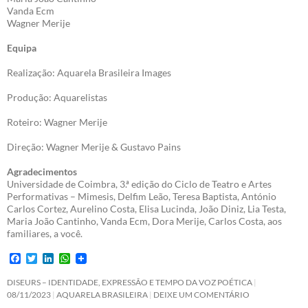
Vanda Ecm
Wagner Merije
Equipa
Realização: Aquarela Brasileira Images
Produção: Aquarelistas
Roteiro: Wagner Merije
Direção: Wagner Merije & Gustavo Pains
Agradecimentos
Universidade de Coimbra, 3.ª edição do Ciclo de Teatro e Artes
Performativas – Mimesis, Delfim Leão, Teresa Baptista, António
Carlos Cortez, Aurelino Costa, Elisa Lucinda, João Diniz, Lia Testa,
Maria João Cantinho, Vanda Ecm, Dora Merije, Carlos Costa, aos
familiares, a você.
F
T
L
W
a
w
i
h
c
i
n
a
DISEURS – IDENTIDADE, EXPRESSÃO E TEMPO DA VOZ POÉTICA
e
t
k
t
08/11/2023
AQUARELA BRASILEIRA
DEIXE UM COMENTÁRIO
b
t
e
s