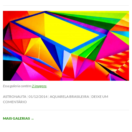
Essa galeria contém
2 imagens
.
ASTRONAUTA
01/12/2014
AQUARELA BRASILEIRA
DEIXE UM
COMENTÁRIO
MAIS GALERIAS
→