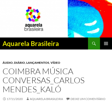
Pesquisar
Aquarela Brasileira
PULAR
MENU
PARA
PRINCI
O
ÁUDIO
,
DIÁRIO
,
LANÇAMENTOS
,
VÍDEO
CONTEÚDO
COIMBRA MÚSICA
CONVERSAS_CARLOS
MENDES_KALÓ
17/11/2020
AQUARELA BRASILEIRA
DEIXE UM COMENTÁRIO