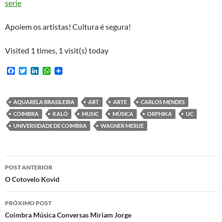
serie
Apoiem os artistas! Cultura é segura!
Visited 1 times, 1 visit(s) today
F
T
L
W
a
w
i
h
c
i
n
a
e
t
k
t
b
t
e
s
AQUARELA BRASILEIRA
ART
ARTE
CARLOS MENDES
o
e
d
A
COIMBRA
KALÓ
MUSIC
MÚSICA
ORPHIKA
UC
o
r
I
p
k
n
p
UNIVERSIDADE DE COIMBRA
WAGNER MERIJE
Navegação
POST ANTERIOR
de
O Cotovelo Kovid
posts
PRÓXIMO POST
Coimbra Música Conversas Miriam Jorge