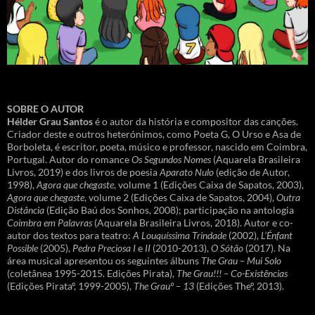
SOBRE O AUTOR
Hélder Grau Santos
é o autor da história e compositor das canções.
Criador deste e outros heterónimos, como Poeta G, O Urso e Asa de
Borboleta, é escritor, poeta, músico e professor, nascido em Coimbra,
Portugal. Autor do romance
Os Segundos Nomes
(Aquarela Brasileira
Livros, 2019) e dos livros de poesia
Aparato Nulo
(edição de Autor,
1998),
Agora que chegaste
, volume 1 (Edições Caixa de Sapatos, 2003),
Agora que chegaste
, volume 2 (Edições Caixa de Sapatos, 2004),
Outra
Distância
(Edição Baú dos Sonhos, 2008); participação na antologia
Coimbra em Palavras
(Aquarela Brasileira Livros, 2018). Autor e co-
autor dos textos para teatro:
A Louquíssima Trindade
(2002),
L’Énfant
Possible
(2005),
Pedra Preciosa I
e
II
(2010-2013),
O Sótão
(2017). Na
área musical apresentou os seguintes álbuns
The Grau – Mui Solo
(coletânea 1995-2015. Edições Pirata),
The Grau!!! – Co-Existências
(Edições Pirataº, 1999-2005),
The Grauº – 13
(Edições Theº, 2013).