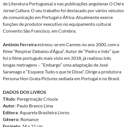
de Literatura Portuguesa) e nas publicações angolanas
O Chá
e
Jornal Cultura
. O seu trabalho foi destacado por vários veículos
de comunicação em Portugal e África. Atualmente exerce
funções de produtor executivo no equipamento cultural
Convento São Francisco, em Coimbra.
António Ferreira
estreou-se em Cannes no ano 2000, com o
filme “Respirar Debaixo d’Água”. Autor de “Pedro e Inês” que
foi o filme português mais visto em 2018, já realizou três
longas metragens – “Embargo” uma adaptação de José
Saramago e “Esquece Tudo o que te Disse”. Dirige a produtora
Persona Non Grata Pictures sediada em Portugal e no Brasil.
DADOS DOS LIVROS
Título
: Peregrinação Crioula
Autor
: Paulo Branco Lima
Editora
: Aquarela Brasileira Livros
Gênero
: Romance
Formato
: 14 x 21 cm