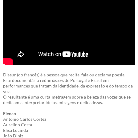
Diseur (do francês) é a pessoa que recita, fala ou declama poesia.
Este documentário reúne
diseurs
de Portugal e Brasil em
performances que tratam da identidade, da expressão e do tempo da
voz.
O resultante é uma curta-metragem sobre a beleza das vozes que se
dedicam a interpretar ideias, miragens e delicadezas.
Elenco
António Carlos Cortez
Aurelino Costa
Elisa Lucinda
João Diniz