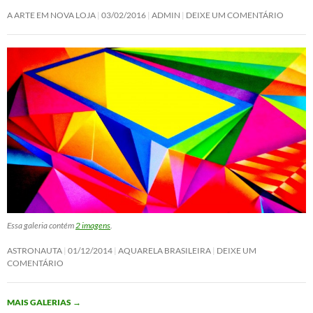
A ARTE EM NOVA LOJA
03/02/2016
ADMIN
DEIXE UM COMENTÁRIO
Essa galeria contém
2 imagens
.
ASTRONAUTA
01/12/2014
AQUARELA BRASILEIRA
DEIXE UM
COMENTÁRIO
MAIS GALERIAS
→