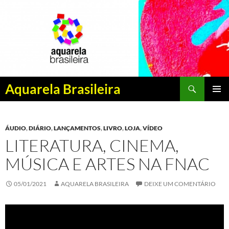
Pesquisar
Aquarela Brasileira
PULAR
MENU
PARA
PRINCI
O
ÁUDIO
,
DIÁRIO
,
LANÇAMENTOS
,
LIVRO
,
LOJA
,
VÍDEO
CONTEÚDO
LITERATURA, CINEMA,
MÚSICA E ARTES NA FNAC
05/01/2021
AQUARELA BRASILEIRA
DEIXE UM COMENTÁRIO