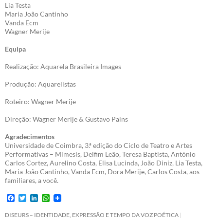
Lia Testa
Maria João Cantinho
Vanda Ecm
Wagner Merije
Equipa
Realização: Aquarela Brasileira Images
Produção: Aquarelistas
Roteiro: Wagner Merije
Direção: Wagner Merije & Gustavo Pains
Agradecimentos
Universidade de Coimbra, 3.ª edição do Ciclo de Teatro e Artes
Performativas – Mimesis, Delfim Leão, Teresa Baptista, António
Carlos Cortez, Aurelino Costa, Elisa Lucinda, João Diniz, Lia Testa,
Maria João Cantinho, Vanda Ecm, Dora Merije, Carlos Costa, aos
familiares, a você.
F
T
L
W
a
w
i
h
c
i
n
a
DISEURS – IDENTIDADE, EXPRESSÃO E TEMPO DA VOZ POÉTICA