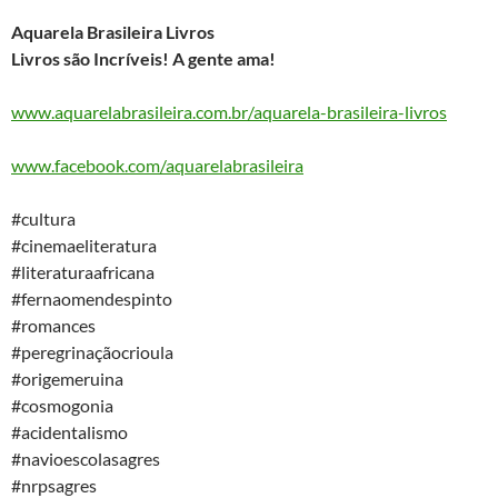
Aquarela Brasileira Livros
Livros são Incríveis! A gente ama!
www.aquarelabrasileira.com.br/aquarela-brasileira-livros
www.facebook.com/aquarelabrasileira
#cultura​
#cinemaeliteratura​
#literaturaafricana​
#fernaomendespinto​
#romances​
#peregrinaçãocrioula​
#origemeruina​
#cosmogonia​
#acidentalismo​
#navioescolasagres​
#nrpsagres​