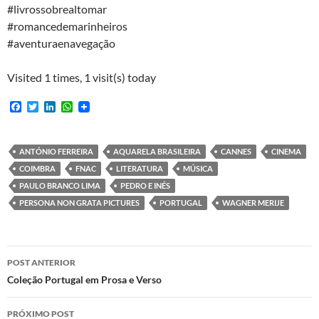
#livrossobrealtomar​
#romancedemarinheiros​
#aventuraenavegação​
Visited 1 times, 1 visit(s) today
F
T
L
W
a
w
i
h
c
i
n
a
e
t
k
t
b
t
e
s
ANTÓNIO FERREIRA
AQUARELA BRASILEIRA
CANNES
CINEMA
o
e
d
A
COIMBRA
FNAC
LITERATURA
MÚSICA
o
r
I
p
k
n
p
PAULO BRANCO LIMA
PEDRO E INÉS
PERSONA NON GRATA PICTURES
PORTUGAL
WAGNER MERIJE
Navegação
POST ANTERIOR
de
Coleção Portugal em Prosa e Verso
posts
PRÓXIMO POST