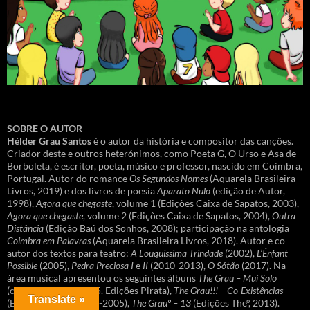
SOBRE O AUTOR
Hélder Grau Santos
é o autor da história e compositor das canções.
Criador deste e outros heterónimos, como Poeta G, O Urso e Asa de
Borboleta, é escritor, poeta, músico e professor, nascido em Coimbra,
Portugal. Autor do romance
Os Segundos Nomes
(Aquarela Brasileira
Livros, 2019) e dos livros de poesia
Aparato Nulo
(edição de Autor,
1998),
Agora que chegaste
, volume 1 (Edições Caixa de Sapatos, 2003),
Agora que chegaste
, volume 2 (Edições Caixa de Sapatos, 2004),
Outra
Distância
(Edição Baú dos Sonhos, 2008); participação na antologia
Coimbra em Palavras
(Aquarela Brasileira Livros, 2018). Autor e co-
autor dos textos para teatro:
A Louquíssima Trindade
(2002),
L’Énfant
Possible
(2005),
Pedra Preciosa I
e
II
(2010-2013),
O Sótão
(2017). Na
área musical apresentou os seguintes álbuns
The Grau – Mui Solo
(coletânea 1995-2015. Edições Pirata),
The Grau!!! – Co-Existências
Translate »
(Edições Pirataº, 1999-2005),
The Grauº – 13
(Edições Theº, 2013).