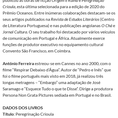
publicou as obras de ficção
Origem e Ruína
e
Peregrinação
Crioula
, esta última selecionada para a edição de 2020 do
Prêmio Oceanos. Entre inúmeras colaborações destacam-se os
seus artigos publicados na
Revista de Estudos Literários
(Centro
de Literatura Portuguesa) e nas publicações angolanas
O Chá
e
Jornal Cultura
. O seu trabalho foi destacado por vários veículos
de comunicação em Portugal e África. Atualmente exerce
funções de produtor executivo no equipamento cultural
Convento São Francisco, em Coimbra.
António Ferreira
estreou-se em Cannes no ano 2000, com o
filme “Respirar Debaixo d’Água”. Autor de “Pedro e Inês” que
foi o filme português mais visto em 2018, já realizou três
longas metragens – “Embargo” uma adaptação de José
Saramago e “Esquece Tudo o que te Disse”. Dirige a produtora
Persona Non Grata Pictures sediada em Portugal e no Brasil.
DADOS DOS LIVROS
Título
: Peregrinação Crioula