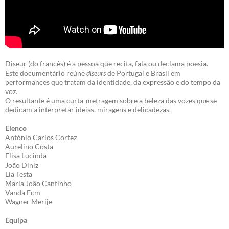
Diseur (do francês) é a pessoa que recita, fala ou declama poesia.
Este documentário reúne
diseurs
de Portugal e Brasil em
performances que tratam da identidade, da expressão e do tempo da
voz.
O resultante é uma curta-metragem sobre a beleza das vozes que se
dedicam a interpretar ideias, miragens e delicadezas.
Elenco
António Carlos Cortez
Aurelino Costa
Elisa Lucinda
João Diniz
Lia Testa
Maria João Cantinho
Vanda Ecm
Wagner Merije
Equipa