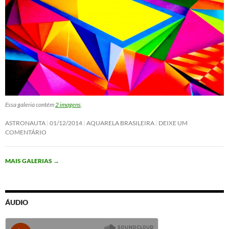
Essa galeria contém
2 imagens
.
ASTRONAUTA
01/12/2014
AQUARELA BRASILEIRA
DEIXE UM
COMENTÁRIO
MAIS GALERIAS
→
ÁUDIO