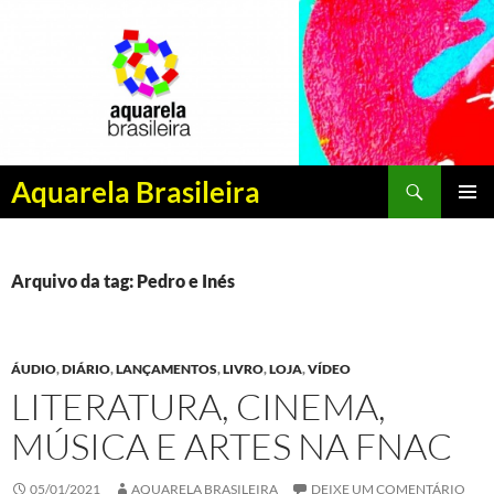
Pesquisar
Aquarela Brasileira
PULAR
MENU
PARA
PRINCI
O
CONTEÚDO
Arquivo da tag: Pedro e Inés
ÁUDIO
,
DIÁRIO
,
LANÇAMENTOS
,
LIVRO
,
LOJA
,
VÍDEO
LITERATURA, CINEMA,
MÚSICA E ARTES NA FNAC
05/01/2021
AQUARELA BRASILEIRA
DEIXE UM COMENTÁRIO