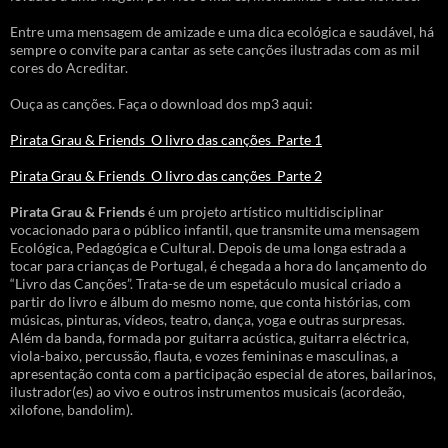
Entre uma mensagem de amizade e uma dica ecológica e saudável, há
sempre o convite para cantar as sete canções ilustradas com as mil
cores do Acreditar.
Ouça as canções. Faça o download dos mp3 aqui:
Pirata Grau & Friends_O livro das canções_Parte 1
Pirata Grau & Friends_O livro das canções_Parte 2
Pirata Grau & Friends
é um projeto artístico multidisciplinar
vocacionado para o público infantil, que transmite uma mensagem
Ecológica, Pedagógica e Cultural. Depois de uma longa estrada a
tocar para crianças de Portugal, é chegada a hora do lançamento do
“Livro das Canções”. Trata-se de um espetáculo musical criado a
partir do livro e álbum do mesmo nome, que conta histórias, com
músicas, pinturas, vídeos, teatro, dança, yoga e outras surpresas.
Além da banda, formada por guitarra acústica, guitarra eléctrica,
viola-baixo, percussão, flauta, e vozes femininas e masculinas, a
apresentação conta com a participação especial de atores, bailarinos,
ilustrador(es) ao vivo e outros instrumentos musicais (acordeão,
xilofone, bandolim).