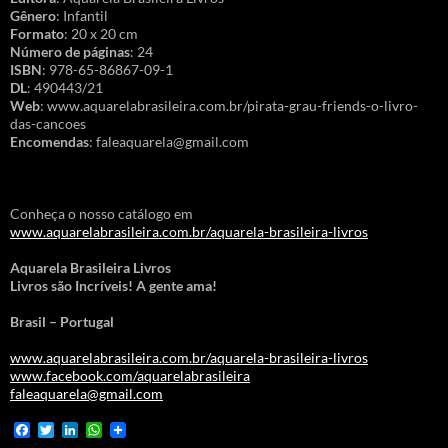
Gênero
: Infantil
Formato
: 20 x 20 cm
Número de páginas
: 24
ISBN
: 978-65-86867-09-1
DL
: 490443/21
Web
: www.aquarelabrasileira.com.br/pirata-grau-friends-o-livro-
das-cancoes
Encomendas
: faleaquarela@gmail.com
Conheça o nosso catálogo em
www.aquarelabrasileira.com.br/aquarela-brasileira-livros
Aquarela Brasileira Livros
Livros são Incríveis! A gente ama!
Brasil – Portugal
www.aquarelabrasileira.com.br/aquarela-brasileira-livros
www.facebook.com/aquarelabrasileira
faleaquarela@gmail.com
F
T
L
W
a
w
i
h