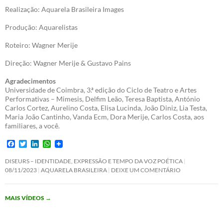
Realização: Aquarela Brasileira Images
Produção: Aquarelistas
Roteiro: Wagner Merije
Direção: Wagner Merije & Gustavo Pains
Agradecimentos
Universidade de Coimbra, 3.ª edição do Ciclo de Teatro e Artes
Performativas – Mimesis, Delfim Leão, Teresa Baptista, António
Carlos Cortez, Aurelino Costa, Elisa Lucinda, João Diniz, Lia Testa,
Maria João Cantinho, Vanda Ecm, Dora Merije, Carlos Costa, aos
familiares, a você.
F
T
L
W
a
w
i
h
c
i
n
a
DISEURS – IDENTIDADE, EXPRESSÃO E TEMPO DA VOZ POÉTICA
e
t
k
t
08/11/2023
AQUARELA BRASILEIRA
DEIXE UM COMENTÁRIO
b
t
e
s
o
e
d
A
o
r
I
p
MAIS VÍDEOS
→
k
n
p