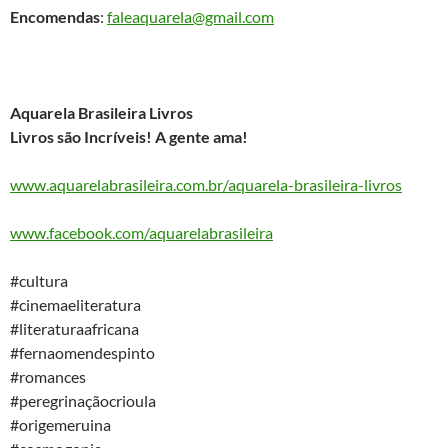
Encomendas
:
faleaquarela@gmail.com
Aquarela Brasileira Livros
Livros são Incríveis! A gente ama!
www.aquarelabrasileira.com.br/aquarela-brasileira-livros
www.facebook.com/aquarelabrasileira
#cultura​
#cinemaeliteratura​
#literaturaafricana​
#fernaomendespinto​
#romances​
#peregrinaçãocrioula​
#origemeruina​