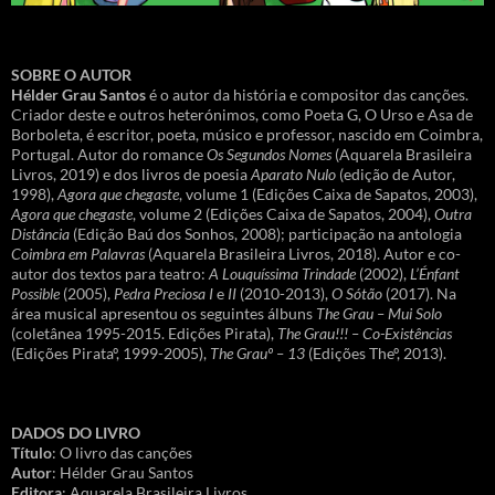
SOBRE O AUTOR
Hélder Grau Santos
é o autor da história e compositor das canções.
Criador deste e outros heterónimos, como Poeta G, O Urso e Asa de
Borboleta, é escritor, poeta, músico e professor, nascido em Coimbra,
Portugal. Autor do romance
Os Segundos Nomes
(Aquarela Brasileira
Livros, 2019) e dos livros de poesia
Aparato Nulo
(edição de Autor,
1998),
Agora que chegaste
, volume 1 (Edições Caixa de Sapatos, 2003),
Agora que chegaste
, volume 2 (Edições Caixa de Sapatos, 2004),
Outra
Distância
(Edição Baú dos Sonhos, 2008); participação na antologia
Coimbra em Palavras
(Aquarela Brasileira Livros, 2018). Autor e co-
autor dos textos para teatro:
A Louquíssima Trindade
(2002),
L’Énfant
Possible
(2005),
Pedra Preciosa I
e
II
(2010-2013),
O Sótão
(2017). Na
área musical apresentou os seguintes álbuns
The Grau – Mui Solo
(coletânea 1995-2015. Edições Pirata),
The Grau!!! – Co-Existências
(Edições Pirataº, 1999-2005),
The Grauº – 13
(Edições Theº, 2013).
DADOS DO LIVRO
Título
: O livro das canções
Autor
: Hélder Grau Santos
Editora
: Aquarela Brasileira Livros