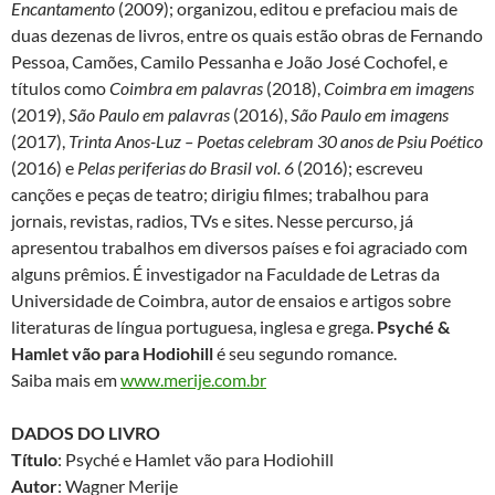
Encantamento
(2009); organizou, editou e prefaciou mais de
duas dezenas de livros, entre os quais estão obras de Fernando
Pessoa, Camões, Camilo Pessanha e João José Cochofel, e
títulos como
Coimbra em palavras
(2018),
Coimbra em imagens
(2019),
São Paulo em palavras
(2016),
São Paulo em imagens
(2017),
Trinta Anos-Luz – Poetas celebram 30 anos de Psiu Poético
(2016) e
Pelas periferias do Brasil vol. 6
(2016); escreveu
canções e peças de teatro; dirigiu filmes; trabalhou para
jornais, revistas, radios, TVs e sites. Nesse percurso, já
apresentou trabalhos em diversos países e foi agraciado com
alguns prêmios. É investigador na Faculdade de Letras da
Universidade de Coimbra, autor de ensaios e artigos sobre
literaturas de língua portuguesa, inglesa e grega.
Psyché &
Hamlet vão para Hodiohill
é seu segundo romance.
Saiba mais em
www.merije.com.br
DADOS DO LIVRO
Título
: Psyché e Hamlet vão para Hodiohill
Autor
: Wagner Merije