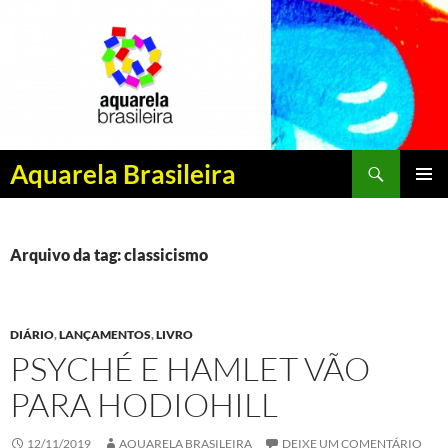
Pesquisar
Aquarela Brasileira
PULAR
MENU
PARA
PRINCI
O
CONTEÚDO
Arquivo da tag: classicismo
DIÁRIO
,
LANÇAMENTOS
,
LIVRO
PSYCHÉ E HAMLET VÃO
PARA HODIOHILL
12/11/2019
AQUARELA BRASILEIRA
DEIXE UM COMENTÁRIO