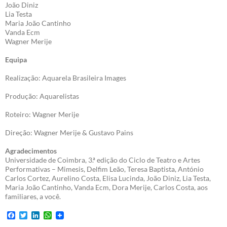
João Diniz
Lia Testa
Maria João Cantinho
Vanda Ecm
Wagner Merije
Equipa
Realização: Aquarela Brasileira Images
Produção: Aquarelistas
Roteiro: Wagner Merije
Direção: Wagner Merije & Gustavo Pains
Agradecimentos
Universidade de Coimbra, 3.ª edição do Ciclo de Teatro e Artes
Performativas – Mimesis, Delfim Leão, Teresa Baptista, António
Carlos Cortez, Aurelino Costa, Elisa Lucinda, João Diniz, Lia Testa,
Maria João Cantinho, Vanda Ecm, Dora Merije, Carlos Costa, aos
familiares, a você.
F
T
L
W
a
w
i
h