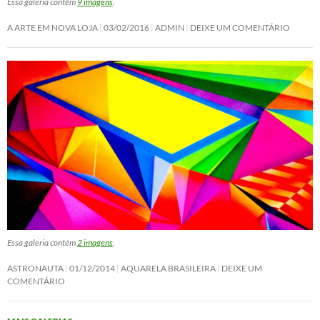
Essa galeria contém
9 imagens
.
A ARTE EM NOVA LOJA
03/02/2016
ADMIN
DEIXE UM COMENTÁRIO
Essa galeria contém
2 imagens
.
ASTRONAUTA
01/12/2014
AQUARELA BRASILEIRA
DEIXE UM
COMENTÁRIO