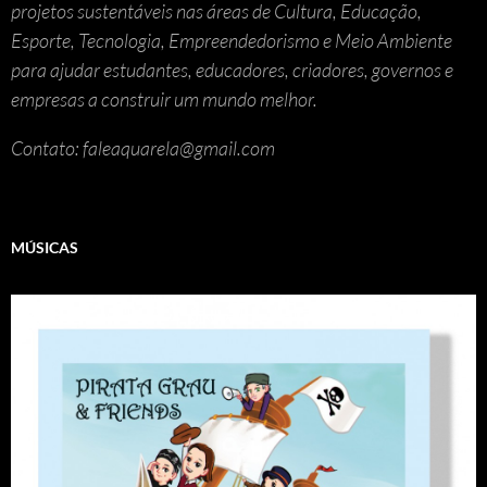
projetos sustentáveis nas áreas de Cultura, Educação,
Esporte, Tecnologia, Empreendedorismo e Meio Ambiente
para ajudar estudantes, educadores, criadores, governos e
empresas a construir um mundo melhor.
Contato: faleaquarela@gmail.com
MÚSICAS