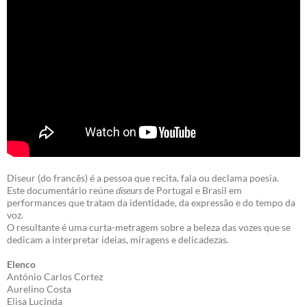
Diseur (do francês) é a pessoa que recita, fala ou declama poesia.
Este documentário reúne
diseurs
de Portugal e Brasil em
performances que tratam da identidade, da expressão e do tempo da
voz.
O resultante é uma curta-metragem sobre a beleza das vozes que se
dedicam a interpretar ideias, miragens e delicadezas.
Elenco
António Carlos Cortez
Aurelino Costa
Elisa Lucinda