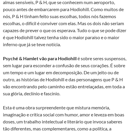
almas sensíveis, P & H, que se conhecem num aeroporto,
pouco antes de embarcarem para Hodiohill. Como muitos de
nós, P & H tinham feito suas escolhas, todos nós fazemos
escolhas, o difícil é conviver com elas. Mas os dois não seriam
capazes de prever o que os esperava. Tudo o que se pode dizer
é que Hodiohill talvez tenha sido o maior paraíso e o maior
inferno que já se teve notícia.
Psyché & Hamlet vão para Hodiohill
é sobre seres suspensos,
sem lugar para esconder a confusão de seus corações. É sobre
um tempo e um lugar em decomposição. De um jeito ou de
outro, as histórias de Hodiohill e das personagens que P & H
vão encontrando pelo caminho estão entrelaçadas, em toda a
sua glória, declínio e fascínio.
Esta é uma obra surpreendente que mistura memória,
imaginação e crítica social com humor, amor e leveza em boas
doses, um trabalho intelectual e literário que invoca saberes
tão diferentes, mas complementares, como a política, a