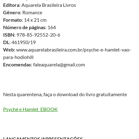
Editora
: Aquarela Brasileira Livros
Gênero
: Romance
Formato
: 14 x 21 cm
Número de páginas
: 164
ISBN
: 978-85-92552-20-6
DL
: 461950/19
Web:
www.aquarelabrasileira.com.br/psyche-e-hamlet-vao-
para-hodiohill
Encomendas
: faleaquarela@gmail.com
Nesta quarentena, faça o download do livro gratuitamente
Psyché e Hamlet_EBOOK
LANÇAMENTOS/APRESENTAÇÕES