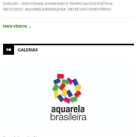
c
i
n
a
DISEURS – IDENTIDADE, EXPRESSÃO E TEMPO DA VOZ POÉTICA
e
t
k
t
08/11/2023
AQUARELA BRASILEIRA
DEIXE UM COMENTÁRIO
b
t
e
s
o
e
d
A
o
r
I
p
MAIS VÍDEOS
→
k
n
p
GALERIAS