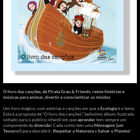
O livro das canções
,
de Pirata Grau & Friends, reúne histórias e
músicas para animar, divertir e conscientizar os miúdos
Um livro mágico, com estórias e canções em que a
Ecologia
é o lema.
Esta é a proposta de “O livro das canções”, belíssimo álbum ilustrado
voltado para o público infantil em que
aprender
tem sempre um
componente de
diversão
! Cada conto tem uma
Mensagem
(um
Tesouro!)
para descobrir:
Respeitar a Natureza
e
Salvar o Planeta!