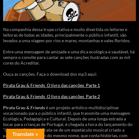
Na companhia dessa trupe criativa e muito divertida os leitores e
leitoras de todas as idades, principalmente o público infantil, são
levados a uma viagem por rios e mares, montanhas e vales floridos.
Entre uma mensagem de amizade e uma dica ecológica e saudável, há
sempre o convite para cantar as sete canções ilustradas com as mil
cores do Acreditar.
Ouça as canções. Faça o download dos mp3 aqui:
Pirata Grau & Friends_O livro das canções_Parte 1
Pirata Grau & Friends_O livro das canções_Parte 2
Pirata Grau & Friends
é um projeto artístico multidisciplinar
vocacionado para o público infantil, que transmite uma mensagem
Ecológica, Pedagógica e Cultural. Depois de uma longa estrada a
tocar para crianças de Portugal, é chegada a hora do lançamento do
“Livro das Canções”. Trata-se de um espetáculo musical criado a
Translate »
partir do livro e álbum do mesmo nome, que conta histórias, com