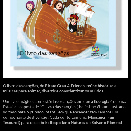
O livro das canções
,
de Pirata Grau & Friends, reúne histórias e
músicas para animar, divertir e conscientizar os miúdos
Um livro mágico, com estórias e canções em que a
Ecologia
é o lema.
Esta é a proposta de “O livro das canções”, belíssimo álbum ilustrado
voltado para o público infantil em que
aprender
tem sempre um
componente de
diversão
! Cada conto tem uma
Mensagem
(um
Tesouro!)
para descobrir:
Respeitar a Natureza
e
Salvar o Planeta!