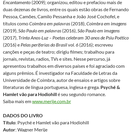
Encantamento
(2009); organizou, editou e prefaciou mais de
duas dezenas de livros, entre os quais estão obras de Fernando
Pessoa, Camões, Camilo Pessanha e João José Cochofel, e
títulos como
Coimbra em palavras
(2018),
Coimbra em imagens
(2019),
São Paulo em palavras
(2016),
São Paulo em imagens
(2017),
Trinta Anos-Luz – Poetas celebram 30 anos de Psiu Poético
(2016) e
Pelas periferias do Brasil vol. 6
(2016); escreveu
canções e peças de teatro; dirigiu filmes; trabalhou para
jornais, revistas, radios, TVs e sites. Nesse percurso, já
apresentou trabalhos em diversos países e foi agraciado com
alguns prêmios. É investigador na Faculdade de Letras da
Universidade de Coimbra, autor de ensaios e artigos sobre
literaturas de língua portuguesa, inglesa e grega.
Psyché &
Hamlet vão para Hodiohill
é seu segundo romance.
Saiba mais em
www.merije.com.br
DADOS DO LIVRO
Título
: Psyché e Hamlet vão para Hodiohill
Autor
: Wagner Merije