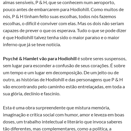
almas sensíveis, P & H, que se conhecem num aeroporto,
pouco antes de embarcarem para Hodiohill. Como muitos de
nós, P & H tinham feito suas escolhas, todos nós fazemos
escolhas, o difícil é conviver com elas. Mas os dois não seriam
capazes de prever o que os esperava. Tudo o que se pode dizer
é que Hodiohill talvez tenha sido o maior paraíso e o maior
inferno que já se teve notícia.
Psyché & Hamlet vão para Hodiohill
é sobre seres suspensos,
sem lugar para esconder a confusão de seus corações. É sobre
um tempo e um lugar em decomposição. De um jeito ou de
outro, as histórias de Hodiohill e das personagens que P & H
vão encontrando pelo caminho estão entrelaçadas, em toda a
sua glória, declínio e fascínio.
Esta é uma obra surpreendente que mistura memória,
imaginação e crítica social com humor, amor e leveza em boas
doses, um trabalho intelectual e literário que invoca saberes
tão diferentes, mas complementares, como a política, a