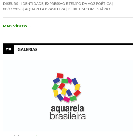
c
i
n
a
DISEURS – IDENTIDADE, EXPRESSÃO E TEMPO DA VOZ POÉTICA
e
t
k
t
08/11/2023
AQUARELA BRASILEIRA
DEIXE UM COMENTÁRIO
b
t
e
s
o
e
d
A
o
r
I
p
MAIS VÍDEOS
→
k
n
p
GALERIAS