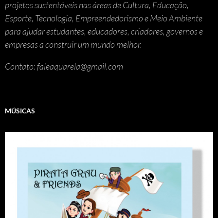
projetos sustentáveis nas áreas de Cultura, Educação,
Esporte, Tecnologia, Empreendedorismo e Meio Ambiente
para ajudar estudantes, educadores, criadores, governos e
empresas a construir um mundo melhor.
Contato: faleaquarela@gmail.com
MÚSICAS