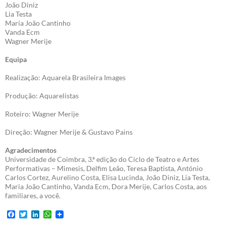
João Diniz
Lia Testa
Maria João Cantinho
Vanda Ecm
Wagner Merije
Equipa
Realização: Aquarela Brasileira Images
Produção: Aquarelistas
Roteiro: Wagner Merije
Direção: Wagner Merije & Gustavo Pains
Agradecimentos
Universidade de Coimbra, 3.ª edição do Ciclo de Teatro e Artes
Performativas – Mimesis, Delfim Leão, Teresa Baptista, António
Carlos Cortez, Aurelino Costa, Elisa Lucinda, João Diniz, Lia Testa,
Maria João Cantinho, Vanda Ecm, Dora Merije, Carlos Costa, aos
familiares, a você.
F
T
L
W
a
w
i
h