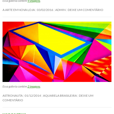
Essa galeria contém
9 imagens
.
A ARTE EM NOVA LOJA
03/02/2016
ADMIN
DEIXE UM COMENTÁRIO
Essa galeria contém
2 imagens
.
ASTRONAUTA
01/12/2014
AQUARELA BRASILEIRA
DEIXE UM
COMENTÁRIO