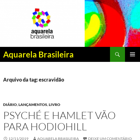
Pesquisar
Aquarela Brasileira
PULAR
MENU
PARA
PRINCI
O
CONTEÚDO
Arquivo da tag: escravidão
DIÁRIO
,
LANÇAMENTOS
,
LIVRO
PSYCHÉ E HAMLET VÃO
PARA HODIOHILL
12/11/2019
AQUARELA BRASILEIRA
DEIXE UM COMENTÁRIO