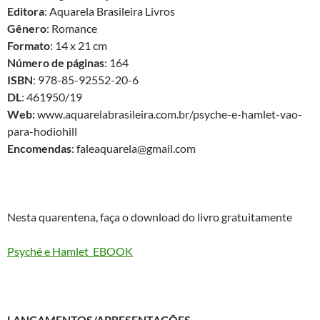
Editora
: Aquarela Brasileira Livros
Gênero
: Romance
Formato
: 14 x 21 cm
Número de páginas
: 164
ISBN
: 978-85-92552-20-6
DL
: 461950/19
Web:
www.aquarelabrasileira.com.br/psyche-e-hamlet-vao-
para-hodiohill
Encomendas
: faleaquarela@gmail.com
Nesta quarentena, faça o download do livro gratuitamente
Psyché e Hamlet_EBOOK
LANÇAMENTOS/APRESENTAÇÕES