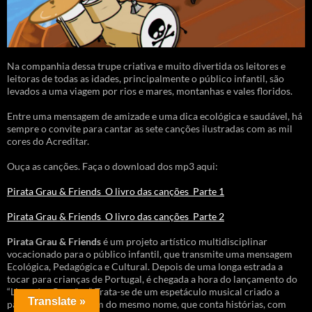
Na companhia dessa trupe criativa e muito divertida os leitores e
leitoras de todas as idades, principalmente o público infantil, são
levados a uma viagem por rios e mares, montanhas e vales floridos.
Entre uma mensagem de amizade e uma dica ecológica e saudável, há
sempre o convite para cantar as sete canções ilustradas com as mil
cores do Acreditar.
Ouça as canções. Faça o download dos mp3 aqui:
Pirata Grau & Friends_O livro das canções_Parte 1
Pirata Grau & Friends_O livro das canções_Parte 2
Pirata Grau & Friends
é um projeto artístico multidisciplinar
vocacionado para o público infantil, que transmite uma mensagem
Ecológica, Pedagógica e Cultural. Depois de uma longa estrada a
tocar para crianças de Portugal, é chegada a hora do lançamento do
“Livro das Canções”. Trata-se de um espetáculo musical criado a
Translate »
partir do livro e álbum do mesmo nome, que conta histórias, com