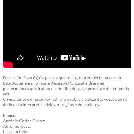
Diseur (do francês) é a pessoa que recita, fala ou declama poesia.
Este documentário reúne
diseurs
de Portugal e Brasil em
performances que tratam da identidade, da expressão e do tempo da
voz.
O resultante é uma curta-metragem sobre a beleza das vozes que se
dedicam a interpretar ideias, miragens e delicadezas.
Elenco
António Carlos Cortez
Aurelino Costa
Elisa Lucinda