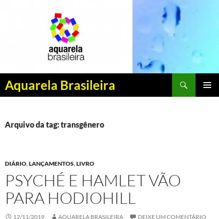
Pesquisar
Aquarela Brasileira
PULAR
MENU
PARA
PRINCI
O
CONTEÚDO
Arquivo da tag: transgênero
DIÁRIO
,
LANÇAMENTOS
,
LIVRO
PSYCHÉ E HAMLET VÃO
PARA HODIOHILL
12/11/2019
AQUARELA BRASILEIRA
DEIXE UM COMENTÁRIO