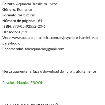
Editora
: Aquarela Brasileira Livros
Gênero
: Romance
Formato
: 14 x 21 cm
Número de páginas
: 164
ISBN
: 978-85-92552-20-6
DL
: 461950/19
Web:
www.aquarelabrasileira.com.br/psyche-e-hamlet-vao-
para-hodiohill
Encomendas
: faleaquarela@gmail.com
Nesta quarentena, faça o download do livro gratuitamente
Psyché e Hamlet_EBOOK
LANÇAMENTOS/APRESENTAÇÕES