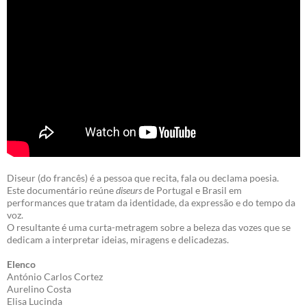
Diseur (do francês) é a pessoa que recita, fala ou declama poesia.
Este documentário reúne
diseurs
de Portugal e Brasil em
performances que tratam da identidade, da expressão e do tempo da
voz.
O resultante é uma curta-metragem sobre a beleza das vozes que se
dedicam a interpretar ideias, miragens e delicadezas.
Elenco
António Carlos Cortez
Aurelino Costa
Elisa Lucinda