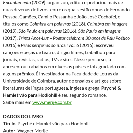
Encantamento
(2009); organizou, editou e prefaciou mais de
duas dezenas de livros, entre os quais estão obras de Fernando
Pessoa, Camões, Camilo Pessanha e João José Cochofel, e
títulos como
Coimbra em palavras
(2018),
Coimbra em imagens
(2019),
São Paulo em palavras
(2016),
São Paulo em imagens
(2017),
Trinta Anos-Luz – Poetas celebram 30 anos de Psiu Poético
(2016) e
Pelas periferias do Brasil vol. 6
(2016); escreveu
canções e peças de teatro; dirigiu filmes; trabalhou para
jornais, revistas, radios, TVs e sites. Nesse percurso, já
apresentou trabalhos em diversos países e foi agraciado com
alguns prêmios. É investigador na Faculdade de Letras da
Universidade de Coimbra, autor de ensaios e artigos sobre
literaturas de língua portuguesa, inglesa e grega.
Psyché &
Hamlet vão para Hodiohill
é seu segundo romance.
Saiba mais em
www.merije.com.br
DADOS DO LIVRO
Título
: Psyché e Hamlet vão para Hodiohill
Autor
: Wagner Merije