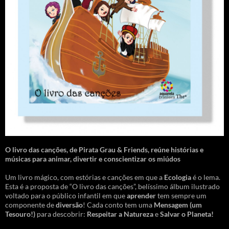
O livro das canções
,
de Pirata Grau & Friends, reúne histórias e
músicas para animar, divertir e conscientizar os miúdos
Um livro mágico, com estórias e canções em que a
Ecologia
é o lema.
Esta é a proposta de “O livro das canções”, belíssimo álbum ilustrado
voltado para o público infantil em que
aprender
tem sempre um
componente de
diversão
! Cada conto tem uma
Mensagem
(um
Tesouro!)
para descobrir:
Respeitar a Natureza
e
Salvar o Planeta!