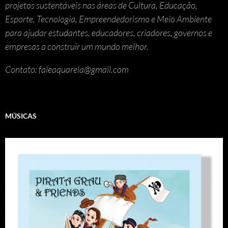
projetos sustentáveis nas áreas de Cultura, Educação,
Esporte, Tecnologia, Empreendedorismo e Meio Ambiente
para ajudar estudantes, educadores, criadores, governos e
empresas a construir um mundo melhor.
Contato: faleaquarela@gmail.com
MÚSICAS