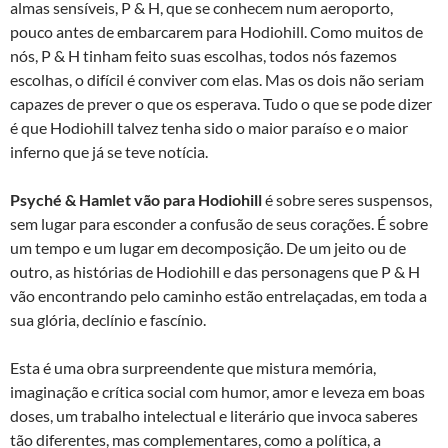
almas sensíveis, P & H, que se conhecem num aeroporto,
pouco antes de embarcarem para Hodiohill. Como muitos de
nós, P & H tinham feito suas escolhas, todos nós fazemos
escolhas, o difícil é conviver com elas. Mas os dois não seriam
capazes de prever o que os esperava. Tudo o que se pode dizer
é que Hodiohill talvez tenha sido o maior paraíso e o maior
inferno que já se teve notícia.
Psyché & Hamlet vão para Hodiohill
é sobre seres suspensos,
sem lugar para esconder a confusão de seus corações. É sobre
um tempo e um lugar em decomposição. De um jeito ou de
outro, as histórias de Hodiohill e das personagens que P & H
vão encontrando pelo caminho estão entrelaçadas, em toda a
sua glória, declínio e fascínio.
Esta é uma obra surpreendente que mistura memória,
imaginação e crítica social com humor, amor e leveza em boas
doses, um trabalho intelectual e literário que invoca saberes
tão diferentes, mas complementares, como a política, a