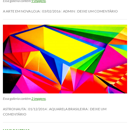
Essa galeria contém
9 imagens
.
A ARTE EM NOVA LOJA
03/02/2016
ADMIN
DEIXE UM COMENTÁRIO
Essa galeria contém
2 imagens
.
ASTRONAUTA
01/12/2014
AQUARELA BRASILEIRA
DEIXE UM
COMENTÁRIO