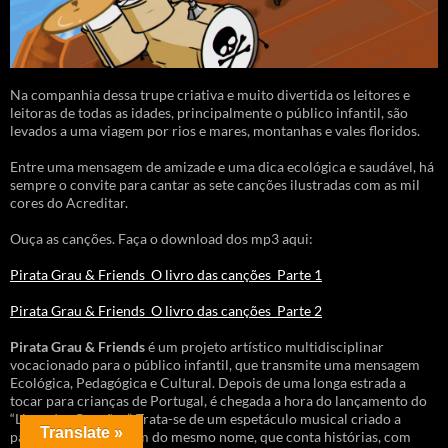
Na companhia dessa trupe criativa e muito divertida os leitores e
leitoras de todas as idades, principalmente o público infantil, são
levados a uma viagem por rios e mares, montanhas e vales floridos.
Entre uma mensagem de amizade e uma dica ecológica e saudável, há
sempre o convite para cantar as sete canções ilustradas com as mil
cores do Acreditar.
Ouça as canções. Faça o download dos mp3 aqui:
Pirata Grau & Friends_O livro das canções_Parte 1
Pirata Grau & Friends_O livro das canções_Parte 2
Pirata Grau & Friends
é um projeto artístico multidisciplinar
vocacionado para o público infantil, que transmite uma mensagem
Ecológica, Pedagógica e Cultural. Depois de uma longa estrada a
tocar para crianças de Portugal, é chegada a hora do lançamento do
“Livro das Canções”. Trata-se de um espetáculo musical criado a
Translate »
partir do livro e álbum do mesmo nome, que conta histórias, com