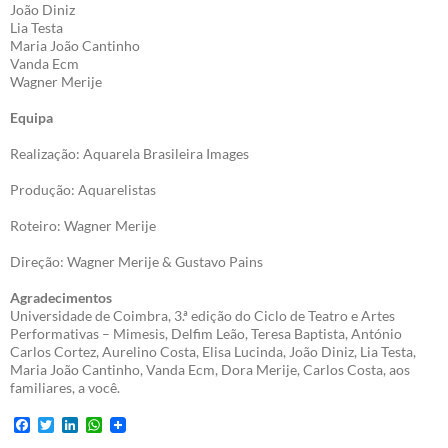
João Diniz
Lia Testa
Maria João Cantinho
Vanda Ecm
Wagner Merije
Equipa
Realização: Aquarela Brasileira Images
Produção: Aquarelistas
Roteiro: Wagner Merije
Direção: Wagner Merije & Gustavo Pains
Agradecimentos
Universidade de Coimbra, 3.ª edição do Ciclo de Teatro e Artes
Performativas – Mimesis, Delfim Leão, Teresa Baptista, António
Carlos Cortez, Aurelino Costa, Elisa Lucinda, João Diniz, Lia Testa,
Maria João Cantinho, Vanda Ecm, Dora Merije, Carlos Costa, aos
familiares, a você.
F
T
L
W
a
w
i
h