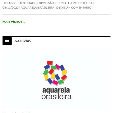
c
i
n
a
DISEURS – IDENTIDADE, EXPRESSÃO E TEMPO DA VOZ POÉTICA
e
t
k
t
08/11/2023
AQUARELA BRASILEIRA
DEIXE UM COMENTÁRIO
b
t
e
s
o
e
d
A
o
r
I
p
MAIS VÍDEOS
→
k
n
p
GALERIAS