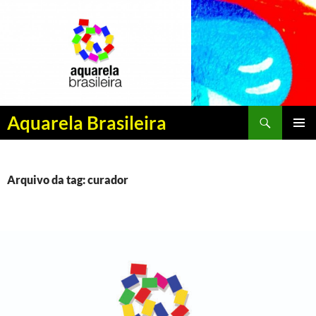
Pesquisar
Aquarela Brasileira
PULAR
MENU
PARA
PRINCI
O
CONTEÚDO
Arquivo da tag: curador