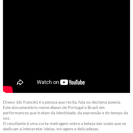
Diseur (do francês) é a pessoa que recita, fala ou declama poesia.
Este documentário reúne
diseurs
de Portugal e Brasil em
performances que tratam da identidade, da expressão e do tempo da
voz.
O resultante é uma curta-metragem sobre a beleza das vozes que se
dedicam a interpretar ideias, miragens e delicadezas.