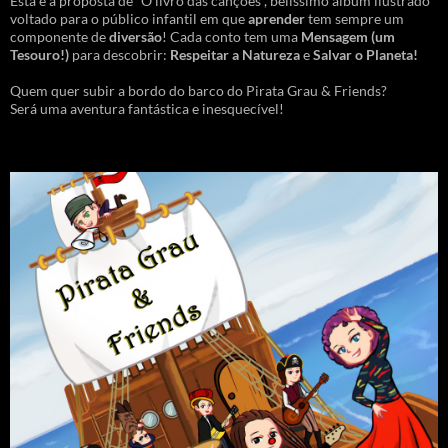
Esta é a proposta de “O livro das canções”, belíssimo álbum ilustrado
voltado para o público infantil em que
aprender
tem sempre um
componente de
diversão
! Cada conto tem uma
Mensagem
(um
Tesouro!)
para descobrir:
Respeitar a Natureza
e
Salvar o Planeta!
Quem quer subir a bordo do barco do Pirata Grau & Friends?
Será uma aventura fantástica e inesquecível!