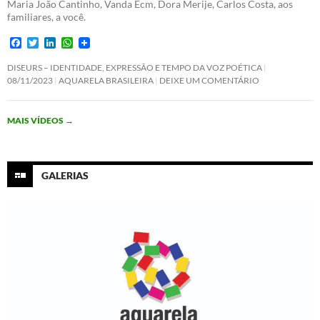
Maria João Cantinho, Vanda Ecm, Dora Merije, Carlos Costa, aos
familiares, a você.
F
T
L
W
a
w
i
h
c
i
n
a
DISEURS – IDENTIDADE, EXPRESSÃO E TEMPO DA VOZ POÉTICA
e
t
k
t
08/11/2023
AQUARELA BRASILEIRA
DEIXE UM COMENTÁRIO
b
t
e
s
o
e
d
A
o
r
I
p
MAIS VÍDEOS
→
k
n
p
GALERIAS