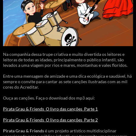
Na companhia dessa trupe criativa e muito divertida os leitores e
leitoras de todas as idades, principalmente o público infantil, são
levados a uma viagem por rios e mares, montanhas e vales floridos.
Entre uma mensagem de amizade e uma dica ecológica e saudável, há
sempre o convite para cantar as sete canções ilustradas com as mil
cores do Acreditar.
Ouça as canções. Faça o download dos mp3 aqui:
Pirata Grau & Friends_O livro das canções_Parte 1
Pirata Grau & Friends_O livro das canções_Parte 2
Pirata Grau & Friends
é um projeto artístico multidisciplinar