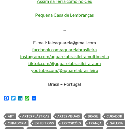
Assim na Terra como no Céu
Pequena Casa de Lembranças
…
E-mail: faleaquarela@gmail.com
facebook.com/aquarelabrasileira
instagram.com/aquarelabrasileiramultimedia
tiktok.com/@aquarelabrasileira_abm
youtube.com/@aquarelabrasileira
Brasil – Portugal
F
T
L
W
a
w
i
h
c
i
n
a
e
t
k
t
b
t
e
s
ART
ARTES PLÁSTICAS
ARTES VISUAIS
BRASIL
CURADOR
o
e
d
A
CURADORIA
EXHIBITIONS
EXPOSIÇÕES
FRANÇA
GALERIA
o
r
I
p