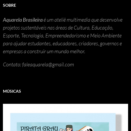
SOBRE
Aquarela Brasileira
é um ateliê multimedia que desenvolve
projetos sustentáveis nas áreas de Cultura, Educação,
Esporte, Tecnologia, Empreendedorismo e Meio Ambiente
para ajudar estudantes, educadores, criadores, governos e
empresas a construir um mundo melhor.
Contato: faleaquarela@gmail.com
MÚSICAS