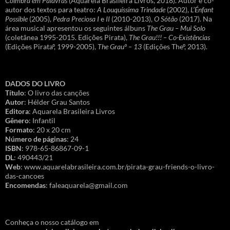
Coimbra em Palavras
(Aquarela Brasileira Livros, 2018). Autor e co-
autor dos textos para teatro:
A Louquíssima Trindade
(2002),
L’Énfant
Possible
(2005),
Pedra Preciosa I
e
II
(2010-2013),
O Sótão
(2017). Na
área musical apresentou os seguintes álbuns
The Grau – Mui Solo
(coletânea 1995-2015. Edições Pirata),
The Grau!!! – Co-Existências
(Edições Pirataº, 1999-2005),
The Grauº – 13
(Edições Theº, 2013).
DADOS DO LIVRO
Título
: O livro das canções
Autor
: Hélder Grau Santos
Editora
: Aquarela Brasileira Livros
Gênero
: Infantil
Formato
: 20 x 20 cm
Número de páginas
: 24
ISBN
: 978-65-86867-09-1
DL
: 490443/21
Web
: www.aquarelabrasileira.com.br/pirata-grau-friends-o-livro-
das-cancoes
Encomendas
: faleaquarela@gmail.com
Conheça o nosso catálogo em