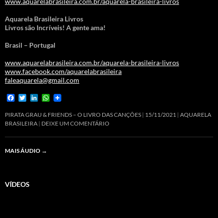
www.aquarelabrasileira.com.br/aquarela-brasileira-livros
Aquarela Brasileira Livros
Livros são Incríveis! A gente ama!
Brasil – Portugal
www.aquarelabrasileira.com.br/aquarela-brasileira-livros
www.facebook.com/aquarelabrasileira
faleaquarela@gmail.com
F
T
L
W
a
w
i
h
c
i
n
a
PIRATA GRAU & FRIENDS – O LIVRO DAS CANÇÕES
15/11/2021
AQUARELA
e
t
k
t
BRASILEIRA
DEIXE UM COMENTÁRIO
b
t
e
s
o
e
d
A
o
r
I
p
MAIS ÁUDIO
→
k
n
p
VÍDEOS