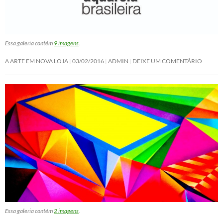
Essa galeria contém
9 imagens
.
A ARTE EM NOVA LOJA
03/02/2016
ADMIN
DEIXE UM COMENTÁRIO
Essa galeria contém
2 imagens
.