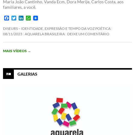
Maria João Cantinho, Vanda Ecm, Dora Merije, Carlos Costa, aos
familiares, a você.
F
T
L
W
a
w
i
h
c
i
n
a
DISEURS – IDENTIDADE, EXPRESSÃO E TEMPO DA VOZ POÉTICA
e
t
k
t
08/11/2023
AQUARELA BRASILEIRA
DEIXE UM COMENTÁRIO
b
t
e
s
o
e
d
A
o
r
I
p
MAIS VÍDEOS
→
k
n
p
GALERIAS