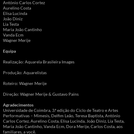
António Carlos Cortez
Aurelino Costa
Elisa Lucinda
João Diniz
Lia Testa
Maria João Cantinho
Vanda Ecm
Wagner Merije
Equipa
Realização: Aquarela Brasileira Images
Produção: Aquarelistas
Roteiro: Wagner Merije
Direção: Wagner Merije & Gustavo Pains
Agradecimentos
Universidade de Coimbra, 3.ª edição do Ciclo de Teatro e Artes
Performativas – Mimesis, Delfim Leão, Teresa Baptista, António
Carlos Cortez, Aurelino Costa, Elisa Lucinda, João Diniz, Lia Testa,
Maria João Cantinho, Vanda Ecm, Dora Merije, Carlos Costa, aos
familiares, a você.