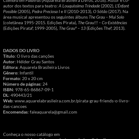
Coimbra em Palavras
(Aquarela Brasileira Livros, 2018). Autor e co-
autor dos textos para teatro:
A Louquíssima Trindade
(2002),
L’Énfant
Possible
(2005),
Pedra Preciosa I
e
II
(2010-2013),
O Sótão
(2017). Na
área musical apresentou os seguintes álbuns
The Grau – Mui Solo
(coletânea 1995-2015. Edições Pirata),
The Grau!!! – Co-Existências
(Edições Pirataº, 1999-2005),
The Grauº – 13
(Edições Theº, 2013).
DADOS DO LIVRO
Título
: O livro das canções
Autor
: Hélder Grau Santos
Editora
: Aquarela Brasileira Livros
Gênero
: Infantil
Formato
: 20 x 20 cm
Número de páginas
: 24
ISBN
: 978-65-86867-09-1
DL
: 490443/21
Web
: www.aquarelabrasileira.com.br/pirata-grau-friends-o-livro-
das-cancoes
Encomendas
: faleaquarela@gmail.com
Conheça o nosso catálogo em