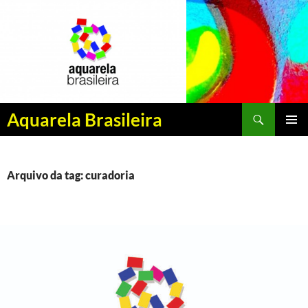
Pesquisar
Aquarela Brasileira
PULAR
MENU
PARA
PRINCI
O
CONTEÚDO
Arquivo da tag: curadoria