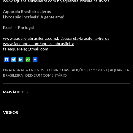
www.aquarelabrasileira.com.br/aquarela-brasileira-livros
Aquarela Brasileira Livros
Livros são Incríveis! A gente ama!
Brasil – Portugal
www.aquarelabrasileira.com.br/aquarela-brasileira-livros
www.facebook.com/aquarelabrasileira
faleaquarela@gmail.com
F
T
L
W
a
w
i
h
c
i
n
a
PIRATA GRAU & FRIENDS – O LIVRO DAS CANÇÕES
15/11/2021
AQUARELA
e
t
k
t
BRASILEIRA
DEIXE UM COMENTÁRIO
b
t
e
s
o
e
d
A
o
r
I
p
MAIS ÁUDIO
→
k
n
p
VÍDEOS