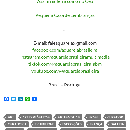
Assim na Terra como no Céu
Pequena Casa de Lembranças
…
E-mail: faleaquarela@gmail.com
facebook.com/aquarelabrasileira
instagram.com/aquarelabrasileiramultimedia
tiktok.com/@aquarelabrasileira_abm
youtube.com/@aquarelabrasileira
Brasil – Portugal
F
T
L
W
a
w
i
h
c
i
n
a
e
t
k
t
b
t
e
s
ART
ARTES PLÁSTICAS
ARTES VISUAIS
BRASIL
CURADOR
o
e
d
A
CURADORIA
EXHIBITIONS
EXPOSIÇÕES
FRANÇA
GALERIA
o
r
I
p