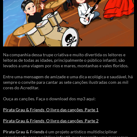
Na companhia dessa trupe criativa e muito divertida os leitores e
leitoras de todas as idades, principalmente o público infantil, são
levados a uma viagem por rios e mares, montanhas e vales floridos.
Entre uma mensagem de amizade e uma dica ecológica e saudável, há
sempre o convite para cantar as sete canções ilustradas com as mil
cores do Acreditar.
Ouça as canções. Faça o download dos mp3 aqui:
Pirata Grau & Friends_O livro das canções_Parte 1
Pirata Grau & Friends_O livro das canções_Parte 2
Pirata Grau & Friends
é um projeto artístico multidisciplinar