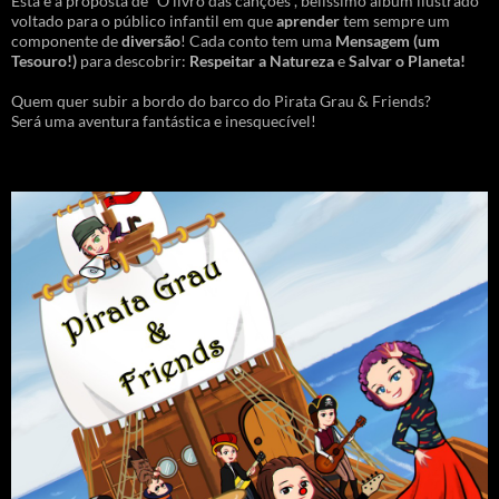
Esta é a proposta de “O livro das canções”, belíssimo álbum ilustrado
voltado para o público infantil em que
aprender
tem sempre um
componente de
diversão
! Cada conto tem uma
Mensagem
(um
Tesouro!)
para descobrir:
Respeitar a Natureza
e
Salvar o Planeta!
Quem quer subir a bordo do barco do Pirata Grau & Friends?
Será uma aventura fantástica e inesquecível!