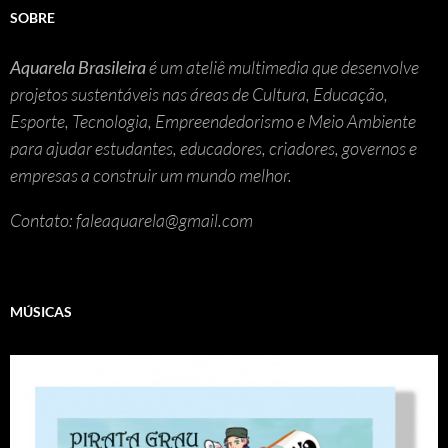
SOBRE
Aquarela Brasileira
é um ateliê multimedia que desenvolve
projetos sustentáveis nas áreas de Cultura, Educação,
Esporte, Tecnologia, Empreendedorismo e Meio Ambiente
para ajudar estudantes, educadores, criadores, governos e
empresas a construir um mundo melhor.
Contato: faleaquarela@gmail.com
MÚSICAS