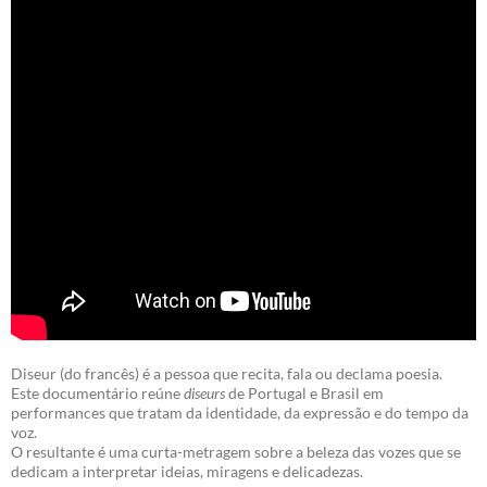
Diseur (do francês) é a pessoa que recita, fala ou declama poesia.
Este documentário reúne
diseurs
de Portugal e Brasil em
performances que tratam da identidade, da expressão e do tempo da
voz.
O resultante é uma curta-metragem sobre a beleza das vozes que se
dedicam a interpretar ideias, miragens e delicadezas.