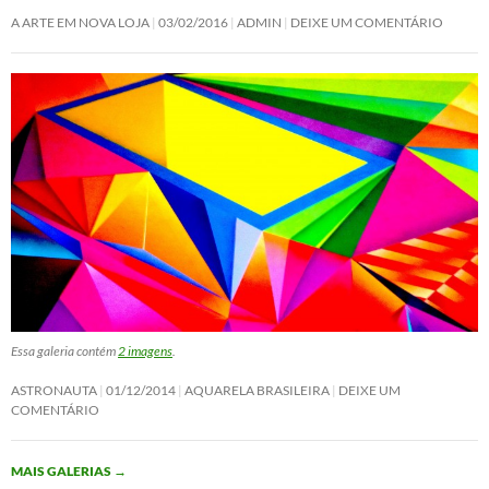
A ARTE EM NOVA LOJA
03/02/2016
ADMIN
DEIXE UM COMENTÁRIO
Essa galeria contém
2 imagens
.
ASTRONAUTA
01/12/2014
AQUARELA BRASILEIRA
DEIXE UM
COMENTÁRIO
MAIS GALERIAS
→