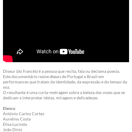
Diseur (do francês) é a pessoa que recita, fala ou declama poesia.
Este documentário reúne
diseurs
de Portugal e Brasil em
performances que tratam da identidade, da expressão e do tempo da
voz.
O resultante é uma curta-metragem sobre a beleza das vozes que se
dedicam a interpretar ideias, miragens e delicadezas.
Elenco
António Carlos Cortez
Aurelino Costa
Elisa Lucinda
João Diniz