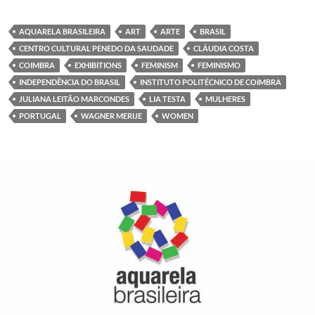
c
i
n
a
e
t
k
t
b
t
e
s
AQUARELA BRASILEIRA
ART
ARTE
BRASIL
o
e
d
A
CENTRO CULTURAL PENEDO DA SAUDADE
CLÁUDIA COSTA
o
r
I
p
k
n
p
COIMBRA
EXHIBITIONS
FEMINISM
FEMINISMO
INDEPENDÊNCIA DO BRASIL
INSTITUTO POLITÉCNICO DE COIMBRA
JULIANA LEITÃO MARCONDES
LIA TESTA
MULHERES
PORTUGAL
WAGNER MERIJE
WOMEN