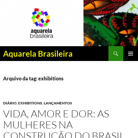
Pesquisar
Aquarela Brasileira
PULAR
MENU
PARA
PRINCI
O
CONTEÚDO
Arquivo da tag: exhibitions
DIÁRIO
,
EXHIBITIONS
,
LANÇAMENTOS
VIDA, AMOR E DOR: AS
MULHERES NA
CONSTRUÇÃO DO BRASIL