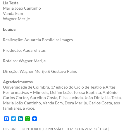
Lia Testa
Maria João Cantinho
Vanda Ecm
Wagner Merije
Equipa
Realização: Aquarela Brasileira Images
Produção: Aquarelistas
Roteiro: Wagner Merije
Direção: Wagner Merije & Gustavo Pains
Agradecimentos
Universidade de Coimbra, 3.ª edição do Ciclo de Teatro e Artes
Performativas – Mimesis, Delfim Leão, Teresa Baptista, António
Carlos Cortez, Aurelino Costa, Elisa Lucinda, João Diniz, Lia Testa,
Maria João Cantinho, Vanda Ecm, Dora Merije, Carlos Costa, aos
familiares, a você.
F
T
L
W
a
w
i
h
c
i
n
a
DISEURS – IDENTIDADE, EXPRESSÃO E TEMPO DA VOZ POÉTICA