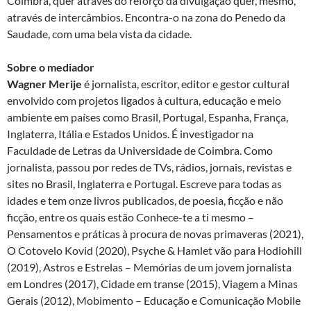
Coimbra, quer através do reforço da divulgação quer, mesmo,
através de intercâmbios. Encontra-o na zona do Penedo da
Saudade, com uma bela vista da cidade.
Sobre o mediador
Wagner Merije
é jornalista, escritor, editor e gestor cultural
envolvido com projetos ligados à cultura, educação e meio
ambiente em países como Brasil, Portugal, Espanha, França,
Inglaterra, Itália e Estados Unidos. É investigador na
Faculdade de Letras da Universidade de Coimbra. Como
jornalista, passou por redes de TVs, rádios, jornais, revistas e
sites no Brasil, Inglaterra e Portugal. Escreve para todas as
idades e tem onze livros publicados, de poesia, ficção e não
ficção, entre os quais estão Conhece-te a ti mesmo –
Pensamentos e práticas à procura de novas primaveras (2021),
O Cotovelo Kovid (2020), Psyche & Hamlet vão para Hodiohill
(2019), Astros e Estrelas – Memórias de um jovem jornalista
em Londres (2017), Cidade em transe (2015), Viagem a Minas
Gerais (2012), Mobimento – Educação e Comunicação Mobile