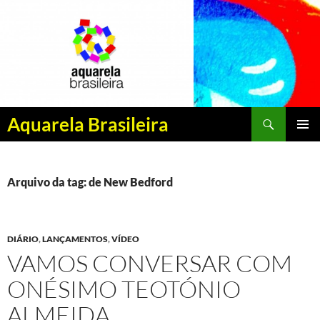
Pesquisar
Aquarela Brasileira
PULAR
MENU
PARA
PRINCI
O
CONTEÚDO
Arquivo da tag: de New Bedford
DIÁRIO
,
LANÇAMENTOS
,
VÍDEO
VAMOS CONVERSAR COM
ONÉSIMO TEOTÓNIO
ALMEIDA