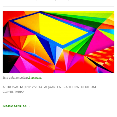
Essa galeria contém
2 imagens
.
ASTRONAUTA
01/12/2014
AQUARELA BRASILEIRA
DEIXE UM
COMENTÁRIO
MAIS GALERIAS
→