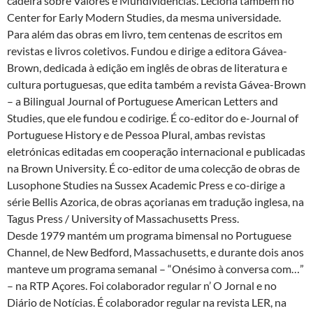
cadeira sobre Valores e Mundividências. Leciona também no
Center for Early Modern Studies, da mesma universidade.
Para além das obras em livro, tem centenas de escritos em
revistas e livros coletivos. Fundou e dirige a editora Gávea-
Brown, dedicada à edição em inglês de obras de literatura e
cultura portuguesas, que edita também a revista Gávea-Brown
– a Bilingual Journal of Portuguese American Letters and
Studies, que ele fundou e codirige. É co-editor do e-Journal of
Portuguese History e de Pessoa Plural, ambas revistas
eletrónicas editadas em cooperação internacional e publicadas
na Brown University. É co-editor de uma colecção de obras de
Lusophone Studies na Sussex Academic Press e co-dirige a
série Bellis Azorica, de obras açorianas em tradução inglesa, na
Tagus Press / University of Massachusetts Press.
Desde 1979 mantém um programa bimensal no Portuguese
Channel, de New Bedford, Massachusetts, e durante dois anos
manteve um programa semanal – “Onésimo à conversa com…”
– na RTP Açores. Foi colaborador regular n’ O Jornal e no
Diário de Notícias. É colaborador regular na revista LER, na