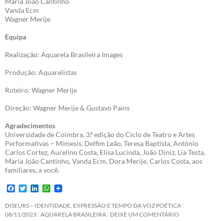
Maria João Cantinho
Vanda Ecm
Wagner Merije
Equipa
Realização: Aquarela Brasileira Images
Produção: Aquarelistas
Roteiro: Wagner Merije
Direção: Wagner Merije & Gustavo Pains
Agradecimentos
Universidade de Coimbra, 3.ª edição do Ciclo de Teatro e Artes
Performativas – Mimesis, Delfim Leão, Teresa Baptista, António
Carlos Cortez, Aurelino Costa, Elisa Lucinda, João Diniz, Lia Testa,
Maria João Cantinho, Vanda Ecm, Dora Merije, Carlos Costa, aos
familiares, a você.
F
T
L
W
a
w
i
h
c
i
n
a
DISEURS – IDENTIDADE, EXPRESSÃO E TEMPO DA VOZ POÉTICA
e
t
k
t
08/11/2023
AQUARELA BRASILEIRA
DEIXE UM COMENTÁRIO
b
t
e
s