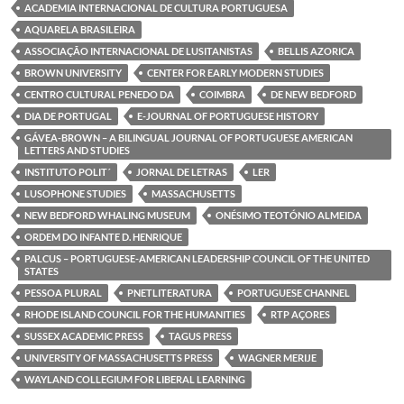
o
e
d
A
ACADEMIA INTERNACIONAL DE CULTURA PORTUGUESA
o
r
I
p
k
n
p
AQUARELA BRASILEIRA
ASSOCIAÇÃO INTERNACIONAL DE LUSITANISTAS
BELLIS AZORICA
BROWN UNIVERSITY
CENTER FOR EARLY MODERN STUDIES
CENTRO CULTURAL PENEDO DA
COIMBRA
DE NEW BEDFORD
DIA DE PORTUGAL
E-JOURNAL OF PORTUGUESE HISTORY
GÁVEA-BROWN – A BILINGUAL JOURNAL OF PORTUGUESE AMERICAN
LETTERS AND STUDIES
INSTITUTO POLIT´
JORNAL DE LETRAS
LER
LUSOPHONE STUDIES
MASSACHUSETTS
NEW BEDFORD WHALING MUSEUM
ONÉSIMO TEOTÓNIO ALMEIDA
ORDEM DO INFANTE D. HENRIQUE
PALCUS – PORTUGUESE-AMERICAN LEADERSHIP COUNCIL OF THE UNITED
STATES
PESSOA PLURAL
PNETLITERATURA
PORTUGUESE CHANNEL
RHODE ISLAND COUNCIL FOR THE HUMANITIES
RTP AÇORES
SUSSEX ACADEMIC PRESS
TAGUS PRESS
UNIVERSITY OF MASSACHUSETTS PRESS
WAGNER MERIJE
WAYLAND COLLEGIUM FOR LIBERAL LEARNING