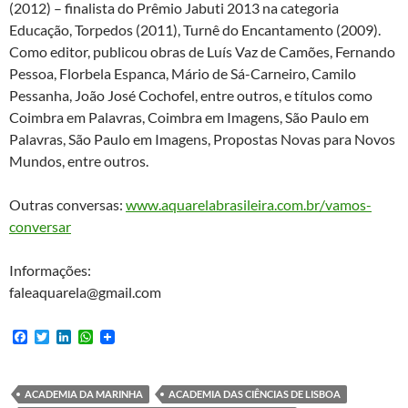
(2012) – finalista do Prêmio Jabuti 2013 na categoria
Educação, Torpedos (2011), Turnê do Encantamento (2009).
Como editor, publicou obras de Luís Vaz de Camões, Fernando
Pessoa, Florbela Espanca, Mário de Sá-Carneiro, Camilo
Pessanha, João José Cochofel, entre outros, e títulos como
Coimbra em Palavras, Coimbra em Imagens, São Paulo em
Palavras, São Paulo em Imagens, Propostas Novas para Novos
Mundos, entre outros.
Outras conversas:
www.aquarelabrasileira.com.br/vamos-
conversar
Informações:
faleaquarela@gmail.com
F
T
L
W
a
w
i
h
c
i
n
a
e
t
k
t
b
t
e
s
ACADEMIA DA MARINHA
ACADEMIA DAS CIÊNCIAS DE LISBOA