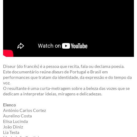
Diseur (do francês) é a pessoa que recita, fala ou declama poesia.
Este documentário reúne
diseurs
de Portugal e Brasil em
performances que tratam da identidade, da expressão e do tempo da
voz.
O resultante é uma curta-metragem sobre a beleza das vozes que se
dedicam a interpretar ideias, miragens e delicadezas.
Elenco
António Carlos Cortez
Aurelino Costa
Elisa Lucinda
João Diniz
Lia Testa