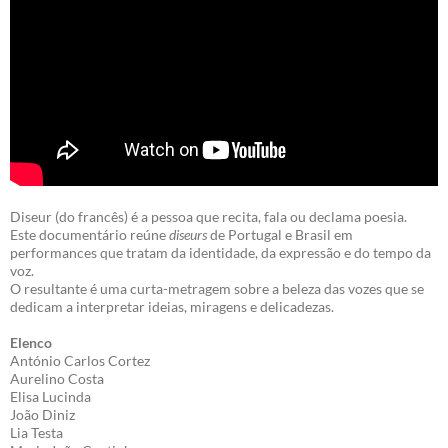
Diseur (do francês) é a pessoa que recita, fala ou declama poesia.
Este documentário reúne
diseurs
de Portugal e Brasil em
performances que tratam da identidade, da expressão e do tempo da
voz.
O resultante é uma curta-metragem sobre a beleza das vozes que se
dedicam a interpretar ideias, miragens e delicadezas.
Elenco
António Carlos Cortez
Aurelino Costa
Elisa Lucinda
João Diniz
Lia Testa