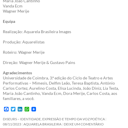
Maria João Cantinho
Vanda Ecm
Wagner Merije
Equipa
Realização: Aquarela Brasileira Images
Produção: Aquarelistas
Roteiro: Wagner Merije
Direção: Wagner Merije & Gustavo Pains
Agradecimentos
Universidade de Coimbra, 3.ª edição do Ciclo de Teatro e Artes
Performativas – Mimesis, Delfim Leão, Teresa Baptista, António
Carlos Cortez, Aurelino Costa, Elisa Lucinda, João Diniz, Lia Testa,
Maria João Cantinho, Vanda Ecm, Dora Merije, Carlos Costa, aos
familiares, a você.
F
T
L
W
a
w
i
h
c
i
n
a
DISEURS – IDENTIDADE, EXPRESSÃO E TEMPO DA VOZ POÉTICA
e
t
k
t
08/11/2023
AQUARELA BRASILEIRA
DEIXE UM COMENTÁRIO
b
t
e
s