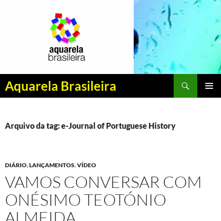
Pesquisar
Aquarela Brasileira
PULAR
MENU
PARA
PRINCI
O
CONTEÚDO
Arquivo da tag: e-Journal of Portuguese History
DIÁRIO
,
LANÇAMENTOS
,
VÍDEO
VAMOS CONVERSAR COM
ONÉSIMO TEOTÓNIO
ALMEIDA