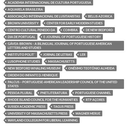
o
e
d
A
ACADEMIA INTERNACIONAL DE CULTURA PORTUGUESA
o
r
I
p
k
n
p
AQUARELA BRASILEIRA
ASSOCIAÇÃO INTERNACIONAL DE LUSITANISTAS
BELLIS AZORICA
BROWN UNIVERSITY
CENTER FOR EARLY MODERN STUDIES
CENTRO CULTURAL PENEDO DA
COIMBRA
DE NEW BEDFORD
DIA DE PORTUGAL
E-JOURNAL OF PORTUGUESE HISTORY
GÁVEA-BROWN – A BILINGUAL JOURNAL OF PORTUGUESE AMERICAN
LETTERS AND STUDIES
INSTITUTO POLIT´
JORNAL DE LETRAS
LER
LUSOPHONE STUDIES
MASSACHUSETTS
NEW BEDFORD WHALING MUSEUM
ONÉSIMO TEOTÓNIO ALMEIDA
ORDEM DO INFANTE D. HENRIQUE
PALCUS – PORTUGUESE-AMERICAN LEADERSHIP COUNCIL OF THE UNITED
STATES
PESSOA PLURAL
PNETLITERATURA
PORTUGUESE CHANNEL
RHODE ISLAND COUNCIL FOR THE HUMANITIES
RTP AÇORES
SUSSEX ACADEMIC PRESS
TAGUS PRESS
UNIVERSITY OF MASSACHUSETTS PRESS
WAGNER MERIJE
WAYLAND COLLEGIUM FOR LIBERAL LEARNING