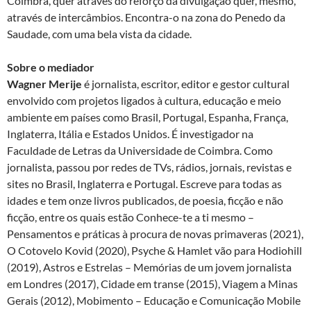
Coimbra, quer através do reforço da divulgação quer, mesmo,
através de intercâmbios. Encontra-o na zona do Penedo da
Saudade, com uma bela vista da cidade.
Sobre o mediador
Wagner Merije
é jornalista, escritor, editor e gestor cultural
envolvido com projetos ligados à cultura, educação e meio
ambiente em países como Brasil, Portugal, Espanha, França,
Inglaterra, Itália e Estados Unidos. É investigador na
Faculdade de Letras da Universidade de Coimbra. Como
jornalista, passou por redes de TVs, rádios, jornais, revistas e
sites no Brasil, Inglaterra e Portugal. Escreve para todas as
idades e tem onze livros publicados, de poesia, ficção e não
ficção, entre os quais estão Conhece-te a ti mesmo –
Pensamentos e práticas à procura de novas primaveras (2021),
O Cotovelo Kovid (2020), Psyche & Hamlet vão para Hodiohill
(2019), Astros e Estrelas – Memórias de um jovem jornalista
em Londres (2017), Cidade em transe (2015), Viagem a Minas
Gerais (2012), Mobimento – Educação e Comunicação Mobile