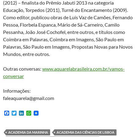
(2012) – finalista do Prêmio Jabuti 2013 na categoria
Educação, Torpedos (2011), Turnê do Encantamento (2009).
Como editor, publicou obras de Luís Vaz de Camões, Fernando
Pessoa, Florbela Espanca, Mário de Sá-Carneiro, Camilo
Pessanha, João José Cochofel, entre outros, e títulos como
Coimbra em Palavras, Coimbra em Imagens, São Paulo em
Palavras, São Paulo em Imagens, Propostas Novas para Novos
Mundos, entre outros.
Outras conversas:
www.aquarelabrasileira.com.br/vamos-
conversar
Informações:
faleaquarela@gmail.com
F
T
L
W
a
w
i
h
c
i
n
a
e
t
k
t
b
t
e
s
ACADEMIA DA MARINHA
ACADEMIA DAS CIÊNCIAS DE LISBOA