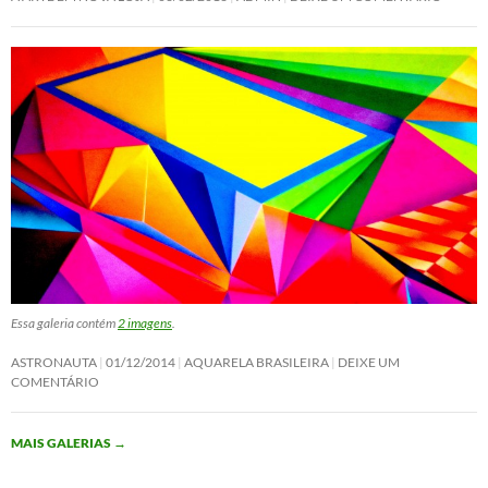
Essa galeria contém
2 imagens
.
ASTRONAUTA
01/12/2014
AQUARELA BRASILEIRA
DEIXE UM
COMENTÁRIO
MAIS GALERIAS
→