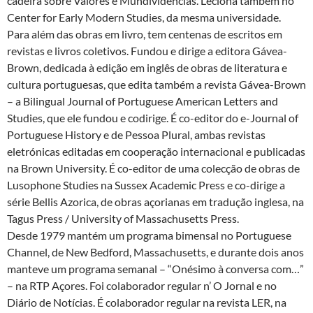
cadeira sobre Valores e Mundividências. Leciona também no
Center for Early Modern Studies, da mesma universidade.
Para além das obras em livro, tem centenas de escritos em
revistas e livros coletivos. Fundou e dirige a editora Gávea-
Brown, dedicada à edição em inglês de obras de literatura e
cultura portuguesas, que edita também a revista Gávea-Brown
– a Bilingual Journal of Portuguese American Letters and
Studies, que ele fundou e codirige. É co-editor do e-Journal of
Portuguese History e de Pessoa Plural, ambas revistas
eletrónicas editadas em cooperação internacional e publicadas
na Brown University. É co-editor de uma colecção de obras de
Lusophone Studies na Sussex Academic Press e co-dirige a
série Bellis Azorica, de obras açorianas em tradução inglesa, na
Tagus Press / University of Massachusetts Press.
Desde 1979 mantém um programa bimensal no Portuguese
Channel, de New Bedford, Massachusetts, e durante dois anos
manteve um programa semanal – “Onésimo à conversa com…”
– na RTP Açores. Foi colaborador regular n’ O Jornal e no
Diário de Notícias. É colaborador regular na revista LER, na