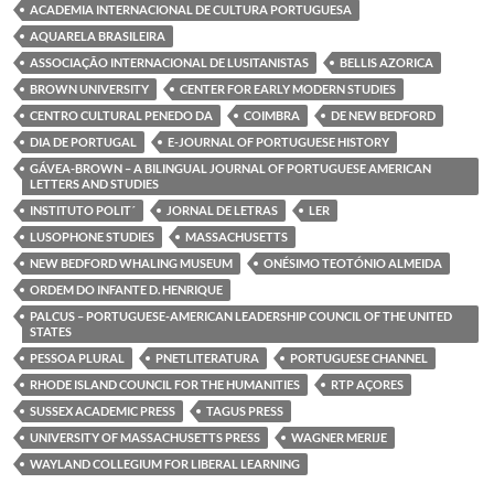
o
e
d
A
ACADEMIA INTERNACIONAL DE CULTURA PORTUGUESA
o
r
I
p
k
n
p
AQUARELA BRASILEIRA
ASSOCIAÇÃO INTERNACIONAL DE LUSITANISTAS
BELLIS AZORICA
BROWN UNIVERSITY
CENTER FOR EARLY MODERN STUDIES
CENTRO CULTURAL PENEDO DA
COIMBRA
DE NEW BEDFORD
DIA DE PORTUGAL
E-JOURNAL OF PORTUGUESE HISTORY
GÁVEA-BROWN – A BILINGUAL JOURNAL OF PORTUGUESE AMERICAN
LETTERS AND STUDIES
INSTITUTO POLIT´
JORNAL DE LETRAS
LER
LUSOPHONE STUDIES
MASSACHUSETTS
NEW BEDFORD WHALING MUSEUM
ONÉSIMO TEOTÓNIO ALMEIDA
ORDEM DO INFANTE D. HENRIQUE
PALCUS – PORTUGUESE-AMERICAN LEADERSHIP COUNCIL OF THE UNITED
STATES
PESSOA PLURAL
PNETLITERATURA
PORTUGUESE CHANNEL
RHODE ISLAND COUNCIL FOR THE HUMANITIES
RTP AÇORES
SUSSEX ACADEMIC PRESS
TAGUS PRESS
UNIVERSITY OF MASSACHUSETTS PRESS
WAGNER MERIJE
WAYLAND COLLEGIUM FOR LIBERAL LEARNING