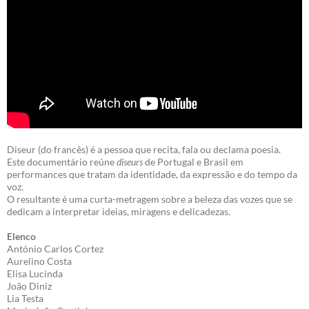
Diseur (do francês) é a pessoa que recita, fala ou declama poesia.
Este documentário reúne
diseurs
de Portugal e Brasil em
performances que tratam da identidade, da expressão e do tempo da
voz.
O resultante é uma curta-metragem sobre a beleza das vozes que se
dedicam a interpretar ideias, miragens e delicadezas.
Elenco
António Carlos Cortez
Aurelino Costa
Elisa Lucinda
João Diniz
Lia Testa