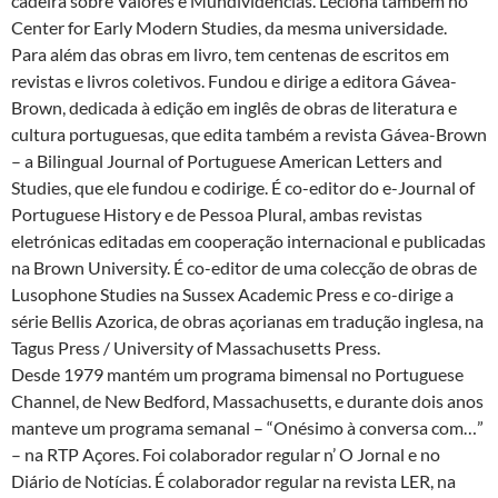
cadeira sobre Valores e Mundividências. Leciona também no
Center for Early Modern Studies, da mesma universidade.
Para além das obras em livro, tem centenas de escritos em
revistas e livros coletivos. Fundou e dirige a editora Gávea-
Brown, dedicada à edição em inglês de obras de literatura e
cultura portuguesas, que edita também a revista Gávea-Brown
– a Bilingual Journal of Portuguese American Letters and
Studies, que ele fundou e codirige. É co-editor do e-Journal of
Portuguese History e de Pessoa Plural, ambas revistas
eletrónicas editadas em cooperação internacional e publicadas
na Brown University. É co-editor de uma colecção de obras de
Lusophone Studies na Sussex Academic Press e co-dirige a
série Bellis Azorica, de obras açorianas em tradução inglesa, na
Tagus Press / University of Massachusetts Press.
Desde 1979 mantém um programa bimensal no Portuguese
Channel, de New Bedford, Massachusetts, e durante dois anos
manteve um programa semanal – “Onésimo à conversa com…”
– na RTP Açores. Foi colaborador regular n’ O Jornal e no
Diário de Notícias. É colaborador regular na revista LER, na