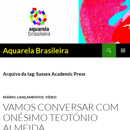
Pesquisar
Aquarela Brasileira
PULAR
MENU
PARA
PRINCI
O
CONTEÚDO
Arquivo da tag: Sussex Academic Press
DIÁRIO
,
LANÇAMENTOS
,
VÍDEO
VAMOS CONVERSAR COM
ONÉSIMO TEOTÓNIO
ALMEIDA