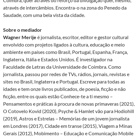
Coimbra, quer através do reforço da divulgação quer, mesmo,
através de intercâmbios. Encontra-o na zona do Penedo da
Saudade, com uma bela vista da cidade.
Sobre o mediador
Wagner Merije
é jornalista, escritor, editor e gestor cultural
envolvido com projetos ligados à cultura, educação e meio
ambiente em países como Brasil, Portugal, Espanha, França,
Inglaterra, Itália e Estados Unidos. É investigador na
Faculdade de Letras da Universidade de Coimbra. Como
jornalista, passou por redes de TVs, rádios, jornais, revistas e
sites no Brasil, Inglaterra e Portugal. Escreve para todas as
idades e tem onze livros publicados, de poesia, ficção e não
ficção, entre os quais estão Conhece-te a ti mesmo –
Pensamentos e práticas à procura de novas primaveras (2021),
O Cotovelo Kovid (2020), Psyche & Hamlet vão para Hodiohill
(2019), Astros e Estrelas – Memórias de um jovem jornalista
em Londres (2017), Cidade em transe (2015), Viagem a Minas
Gerais (2012), Mobimento – Educação e Comunicação Mobile