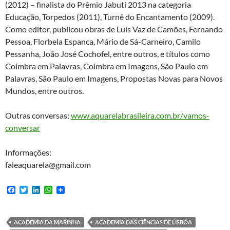
(2012) – finalista do Prêmio Jabuti 2013 na categoria
Educação, Torpedos (2011), Turnê do Encantamento (2009).
Como editor, publicou obras de Luís Vaz de Camões, Fernando
Pessoa, Florbela Espanca, Mário de Sá-Carneiro, Camilo
Pessanha, João José Cochofel, entre outros, e títulos como
Coimbra em Palavras, Coimbra em Imagens, São Paulo em
Palavras, São Paulo em Imagens, Propostas Novas para Novos
Mundos, entre outros.
Outras conversas:
www.aquarelabrasileira.com.br/vamos-
conversar
Informações:
faleaquarela@gmail.com
F
T
L
W
a
w
i
h
c
i
n
a
e
t
k
t
b
t
e
s
ACADEMIA DA MARINHA
ACADEMIA DAS CIÊNCIAS DE LISBOA