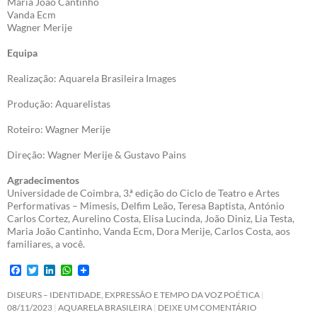
Maria João Cantinho
Vanda Ecm
Wagner Merije
Equipa
Realização: Aquarela Brasileira Images
Produção: Aquarelistas
Roteiro: Wagner Merije
Direção: Wagner Merije & Gustavo Pains
Agradecimentos
Universidade de Coimbra, 3.ª edição do Ciclo de Teatro e Artes
Performativas – Mimesis, Delfim Leão, Teresa Baptista, António
Carlos Cortez, Aurelino Costa, Elisa Lucinda, João Diniz, Lia Testa,
Maria João Cantinho, Vanda Ecm, Dora Merije, Carlos Costa, aos
familiares, a você.
F
T
L
W
a
w
i
h
c
i
n
a
DISEURS – IDENTIDADE, EXPRESSÃO E TEMPO DA VOZ POÉTICA
e
t
k
t
08/11/2023
AQUARELA BRASILEIRA
DEIXE UM COMENTÁRIO
b
t
e
s