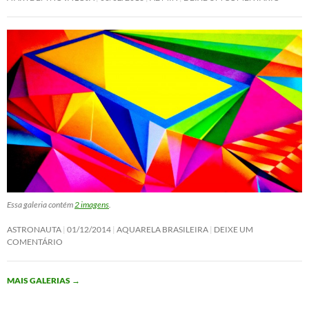
Essa galeria contém
2 imagens
.
ASTRONAUTA
01/12/2014
AQUARELA BRASILEIRA
DEIXE UM
COMENTÁRIO
MAIS GALERIAS
→