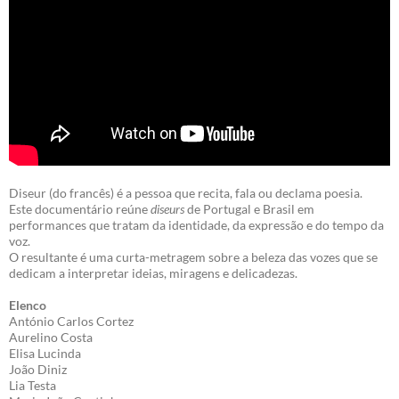
Diseur (do francês) é a pessoa que recita, fala ou declama poesia.
Este documentário reúne
diseurs
de Portugal e Brasil em
performances que tratam da identidade, da expressão e do tempo da
voz.
O resultante é uma curta-metragem sobre a beleza das vozes que se
dedicam a interpretar ideias, miragens e delicadezas.
Elenco
António Carlos Cortez
Aurelino Costa
Elisa Lucinda
João Diniz
Lia Testa