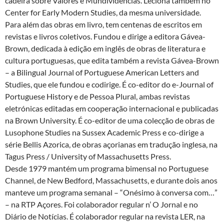
cadeira sobre Valores e Mundividências. Leciona também no
Center for Early Modern Studies, da mesma universidade.
Para além das obras em livro, tem centenas de escritos em
revistas e livros coletivos. Fundou e dirige a editora Gávea-
Brown, dedicada à edição em inglês de obras de literatura e
cultura portuguesas, que edita também a revista Gávea-Brown
– a Bilingual Journal of Portuguese American Letters and
Studies, que ele fundou e codirige. É co-editor do e-Journal of
Portuguese History e de Pessoa Plural, ambas revistas
eletrónicas editadas em cooperação internacional e publicadas
na Brown University. É co-editor de uma colecção de obras de
Lusophone Studies na Sussex Academic Press e co-dirige a
série Bellis Azorica, de obras açorianas em tradução inglesa, na
Tagus Press / University of Massachusetts Press.
Desde 1979 mantém um programa bimensal no Portuguese
Channel, de New Bedford, Massachusetts, e durante dois anos
manteve um programa semanal – “Onésimo à conversa com…”
– na RTP Açores. Foi colaborador regular n’ O Jornal e no
Diário de Notícias. É colaborador regular na revista LER, na