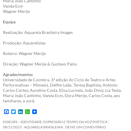
Maria João Cantinho
Vanda Ecm
Wagner Merije
Equipa
Realização: Aquarela Brasileira Images
Produção: Aquarelistas
Roteiro: Wagner Merije
Direção: Wagner Merije & Gustavo Pains
Agradecimentos
Universidade de Coimbra, 3.ª edição do Ciclo de Teatro e Artes
Performativas – Mimesis, Delfim Leão, Teresa Baptista, António
Carlos Cortez, Aurelino Costa, Elisa Lucinda, João Diniz, Lia Testa,
Maria João Cantinho, Vanda Ecm, Dora Merije, Carlos Costa, aos
familiares, a você.
F
T
L
W
a
w
i
h
c
i
n
a
DISEURS – IDENTIDADE, EXPRESSÃO E TEMPO DA VOZ POÉTICA
e
t
k
t
08/11/2023
AQUARELA BRASILEIRA
DEIXE UM COMENTÁRIO
b
t
e
s