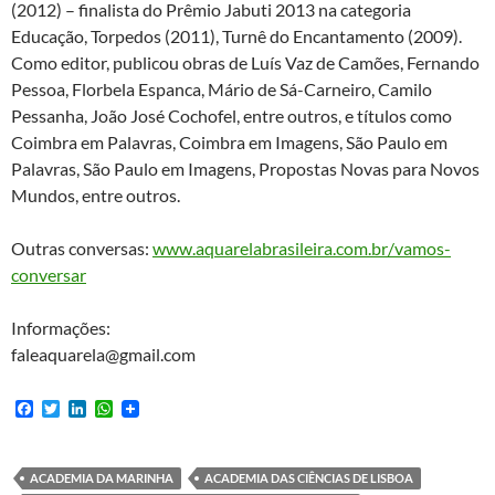
(2012) – finalista do Prêmio Jabuti 2013 na categoria
Educação, Torpedos (2011), Turnê do Encantamento (2009).
Como editor, publicou obras de Luís Vaz de Camões, Fernando
Pessoa, Florbela Espanca, Mário de Sá-Carneiro, Camilo
Pessanha, João José Cochofel, entre outros, e títulos como
Coimbra em Palavras, Coimbra em Imagens, São Paulo em
Palavras, São Paulo em Imagens, Propostas Novas para Novos
Mundos, entre outros.
Outras conversas:
www.aquarelabrasileira.com.br/vamos-
conversar
Informações:
faleaquarela@gmail.com
F
T
L
W
a
w
i
h
c
i
n
a
e
t
k
t
b
t
e
s
ACADEMIA DA MARINHA
ACADEMIA DAS CIÊNCIAS DE LISBOA