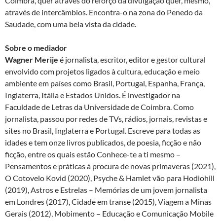
Coimbra, quer através do reforço da divulgação quer, mesmo,
através de intercâmbios. Encontra-o na zona do Penedo da
Saudade, com uma bela vista da cidade.
Sobre o mediador
Wagner Merije
é jornalista, escritor, editor e gestor cultural
envolvido com projetos ligados à cultura, educação e meio
ambiente em países como Brasil, Portugal, Espanha, França,
Inglaterra, Itália e Estados Unidos. É investigador na
Faculdade de Letras da Universidade de Coimbra. Como
jornalista, passou por redes de TVs, rádios, jornais, revistas e
sites no Brasil, Inglaterra e Portugal. Escreve para todas as
idades e tem onze livros publicados, de poesia, ficção e não
ficção, entre os quais estão Conhece-te a ti mesmo –
Pensamentos e práticas à procura de novas primaveras (2021),
O Cotovelo Kovid (2020), Psyche & Hamlet vão para Hodiohill
(2019), Astros e Estrelas – Memórias de um jovem jornalista
em Londres (2017), Cidade em transe (2015), Viagem a Minas
Gerais (2012), Mobimento – Educação e Comunicação Mobile