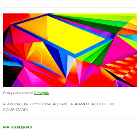
Essa galeria contém
2 imagens
.
ASTRONAUTA
01/12/2014
AQUARELA BRASILEIRA
DEIXE UM
COMENTÁRIO
MAIS GALERIAS
→