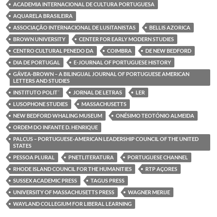
o
e
d
A
ACADEMIA INTERNACIONAL DE CULTURA PORTUGUESA
o
r
I
p
k
n
p
AQUARELA BRASILEIRA
ASSOCIAÇÃO INTERNACIONAL DE LUSITANISTAS
BELLIS AZORICA
BROWN UNIVERSITY
CENTER FOR EARLY MODERN STUDIES
CENTRO CULTURAL PENEDO DA
COIMBRA
DE NEW BEDFORD
DIA DE PORTUGAL
E-JOURNAL OF PORTUGUESE HISTORY
GÁVEA-BROWN – A BILINGUAL JOURNAL OF PORTUGUESE AMERICAN
LETTERS AND STUDIES
INSTITUTO POLIT´
JORNAL DE LETRAS
LER
LUSOPHONE STUDIES
MASSACHUSETTS
NEW BEDFORD WHALING MUSEUM
ONÉSIMO TEOTÓNIO ALMEIDA
ORDEM DO INFANTE D. HENRIQUE
PALCUS – PORTUGUESE-AMERICAN LEADERSHIP COUNCIL OF THE UNITED
STATES
PESSOA PLURAL
PNETLITERATURA
PORTUGUESE CHANNEL
RHODE ISLAND COUNCIL FOR THE HUMANITIES
RTP AÇORES
SUSSEX ACADEMIC PRESS
TAGUS PRESS
UNIVERSITY OF MASSACHUSETTS PRESS
WAGNER MERIJE
WAYLAND COLLEGIUM FOR LIBERAL LEARNING