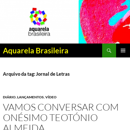
Pesquisar
Aquarela Brasileira
PULAR
MENU
PARA
PRINCI
O
CONTEÚDO
Arquivo da tag: Jornal de Letras
DIÁRIO
,
LANÇAMENTOS
,
VÍDEO
VAMOS CONVERSAR COM
ONÉSIMO TEOTÓNIO
ALMEIDA