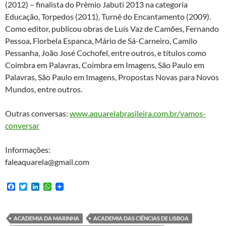
(2012) – finalista do Prêmio Jabuti 2013 na categoria
Educação, Torpedos (2011), Turnê do Encantamento (2009).
Como editor, publicou obras de Luís Vaz de Camões, Fernando
Pessoa, Florbela Espanca, Mário de Sá-Carneiro, Camilo
Pessanha, João José Cochofel, entre outros, e títulos como
Coimbra em Palavras, Coimbra em Imagens, São Paulo em
Palavras, São Paulo em Imagens, Propostas Novas para Novos
Mundos, entre outros.
Outras conversas:
www.aquarelabrasileira.com.br/vamos-
conversar
Informações:
faleaquarela@gmail.com
F
T
L
W
a
w
i
h
c
i
n
a
e
t
k
t
b
t
e
s
ACADEMIA DA MARINHA
ACADEMIA DAS CIÊNCIAS DE LISBOA