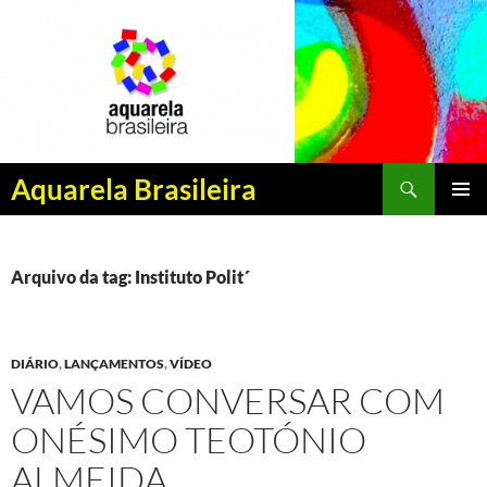
Pesquisar
Aquarela Brasileira
PULAR
MENU
PARA
PRINCI
O
CONTEÚDO
Arquivo da tag: Instituto Polit´
DIÁRIO
,
LANÇAMENTOS
,
VÍDEO
VAMOS CONVERSAR COM
ONÉSIMO TEOTÓNIO
ALMEIDA