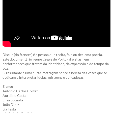
Diseur (do francês) é a pessoa que recita, fala ou declama poesia.
Este documentário reúne
diseurs
de Portugal e Brasil em
performances que tratam da identidade, da expressão e do tempo da
voz.
O resultante é uma curta-metragem sobre a beleza das vozes que se
dedicam a interpretar ideias, miragens e delicadezas.
Elenco
António Carlos Cortez
Aurelino Costa
Elisa Lucinda
João Diniz
Lia Testa