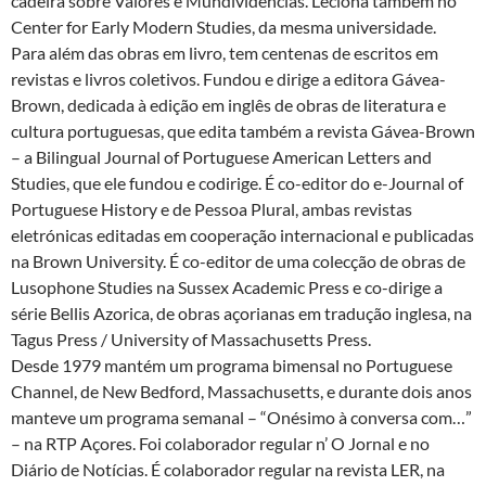
cadeira sobre Valores e Mundividências. Leciona também no
Center for Early Modern Studies, da mesma universidade.
Para além das obras em livro, tem centenas de escritos em
revistas e livros coletivos. Fundou e dirige a editora Gávea-
Brown, dedicada à edição em inglês de obras de literatura e
cultura portuguesas, que edita também a revista Gávea-Brown
– a Bilingual Journal of Portuguese American Letters and
Studies, que ele fundou e codirige. É co-editor do e-Journal of
Portuguese History e de Pessoa Plural, ambas revistas
eletrónicas editadas em cooperação internacional e publicadas
na Brown University. É co-editor de uma colecção de obras de
Lusophone Studies na Sussex Academic Press e co-dirige a
série Bellis Azorica, de obras açorianas em tradução inglesa, na
Tagus Press / University of Massachusetts Press.
Desde 1979 mantém um programa bimensal no Portuguese
Channel, de New Bedford, Massachusetts, e durante dois anos
manteve um programa semanal – “Onésimo à conversa com…”
– na RTP Açores. Foi colaborador regular n’ O Jornal e no
Diário de Notícias. É colaborador regular na revista LER, na