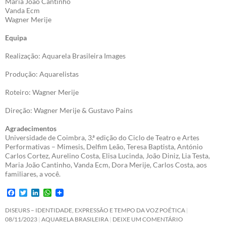
Maria João Cantinho
Vanda Ecm
Wagner Merije
Equipa
Realização: Aquarela Brasileira Images
Produção: Aquarelistas
Roteiro: Wagner Merije
Direção: Wagner Merije & Gustavo Pains
Agradecimentos
Universidade de Coimbra, 3.ª edição do Ciclo de Teatro e Artes
Performativas – Mimesis, Delfim Leão, Teresa Baptista, António
Carlos Cortez, Aurelino Costa, Elisa Lucinda, João Diniz, Lia Testa,
Maria João Cantinho, Vanda Ecm, Dora Merije, Carlos Costa, aos
familiares, a você.
F
T
L
W
a
w
i
h
c
i
n
a
DISEURS – IDENTIDADE, EXPRESSÃO E TEMPO DA VOZ POÉTICA
e
t
k
t
08/11/2023
AQUARELA BRASILEIRA
DEIXE UM COMENTÁRIO
b
t
e
s