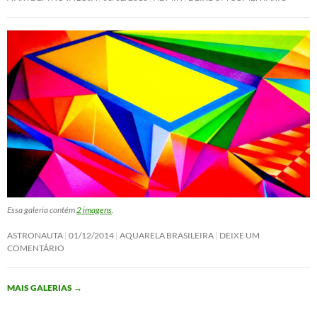
Essa galeria contém
2 imagens
.
ASTRONAUTA
01/12/2014
AQUARELA BRASILEIRA
DEIXE UM
COMENTÁRIO
MAIS GALERIAS
→