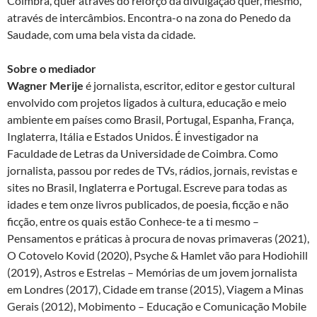
Coimbra, quer através do reforço da divulgação quer, mesmo,
através de intercâmbios. Encontra-o na zona do Penedo da
Saudade, com uma bela vista da cidade.
Sobre o mediador
Wagner Merije
é jornalista, escritor, editor e gestor cultural
envolvido com projetos ligados à cultura, educação e meio
ambiente em países como Brasil, Portugal, Espanha, França,
Inglaterra, Itália e Estados Unidos. É investigador na
Faculdade de Letras da Universidade de Coimbra. Como
jornalista, passou por redes de TVs, rádios, jornais, revistas e
sites no Brasil, Inglaterra e Portugal. Escreve para todas as
idades e tem onze livros publicados, de poesia, ficção e não
ficção, entre os quais estão Conhece-te a ti mesmo –
Pensamentos e práticas à procura de novas primaveras (2021),
O Cotovelo Kovid (2020), Psyche & Hamlet vão para Hodiohill
(2019), Astros e Estrelas – Memórias de um jovem jornalista
em Londres (2017), Cidade em transe (2015), Viagem a Minas
Gerais (2012), Mobimento – Educação e Comunicação Mobile