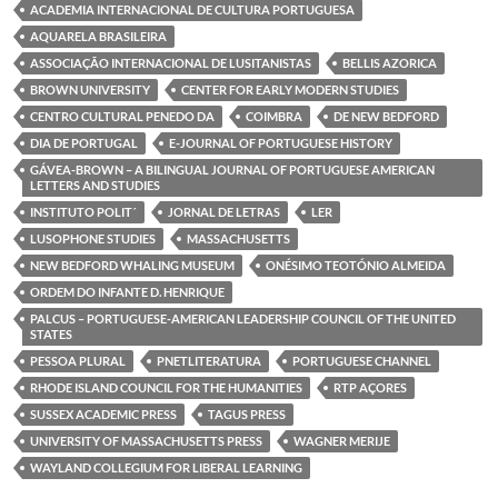
o
e
d
A
ACADEMIA INTERNACIONAL DE CULTURA PORTUGUESA
o
r
I
p
k
n
p
AQUARELA BRASILEIRA
ASSOCIAÇÃO INTERNACIONAL DE LUSITANISTAS
BELLIS AZORICA
BROWN UNIVERSITY
CENTER FOR EARLY MODERN STUDIES
CENTRO CULTURAL PENEDO DA
COIMBRA
DE NEW BEDFORD
DIA DE PORTUGAL
E-JOURNAL OF PORTUGUESE HISTORY
GÁVEA-BROWN – A BILINGUAL JOURNAL OF PORTUGUESE AMERICAN
LETTERS AND STUDIES
INSTITUTO POLIT´
JORNAL DE LETRAS
LER
LUSOPHONE STUDIES
MASSACHUSETTS
NEW BEDFORD WHALING MUSEUM
ONÉSIMO TEOTÓNIO ALMEIDA
ORDEM DO INFANTE D. HENRIQUE
PALCUS – PORTUGUESE-AMERICAN LEADERSHIP COUNCIL OF THE UNITED
STATES
PESSOA PLURAL
PNETLITERATURA
PORTUGUESE CHANNEL
RHODE ISLAND COUNCIL FOR THE HUMANITIES
RTP AÇORES
SUSSEX ACADEMIC PRESS
TAGUS PRESS
UNIVERSITY OF MASSACHUSETTS PRESS
WAGNER MERIJE
WAYLAND COLLEGIUM FOR LIBERAL LEARNING